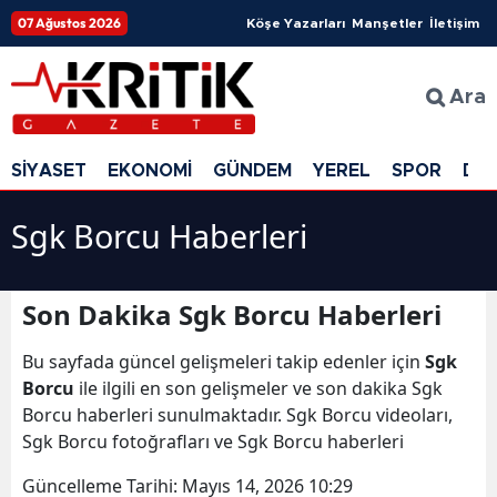
07 Ağustos 2026
Köşe Yazarları
Manşetler
İletişim
Ara
SİYASET
EKONOMİ
GÜNDEM
YEREL
SPOR
DÜ
Sgk Borcu Haberleri
Son Dakika Sgk Borcu Haberleri
Bu sayfada güncel gelişmeleri takip edenler için
Sgk
Borcu
ile ilgili en son gelişmeler ve son dakika Sgk
Borcu haberleri sunulmaktadır. Sgk Borcu videoları,
Sgk Borcu fotoğrafları ve Sgk Borcu haberleri
Güncelleme Tarihi:
Mayıs 14, 2026 10:29