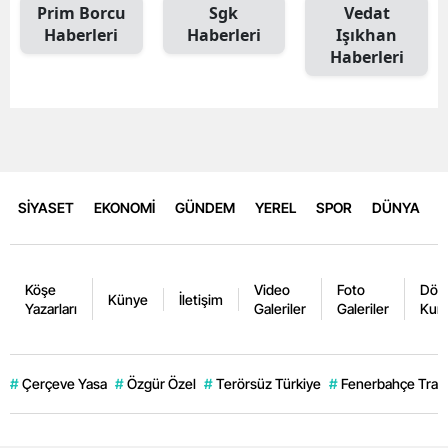
Prim Borcu
Sgk
Vedat
Haberleri
Haberleri
Işıkhan
Haberleri
SİYASET
EKONOMİ
GÜNDEM
YEREL
SPOR
DÜNYA
Köşe
Video
Foto
Dövi
Künye
İletişim
Yazarları
Galeriler
Galeriler
Kurl
#
Çerçeve Yasa
#
Özgür Özel
#
Terörsüz Türkiye
#
Fenerbahçe Trans