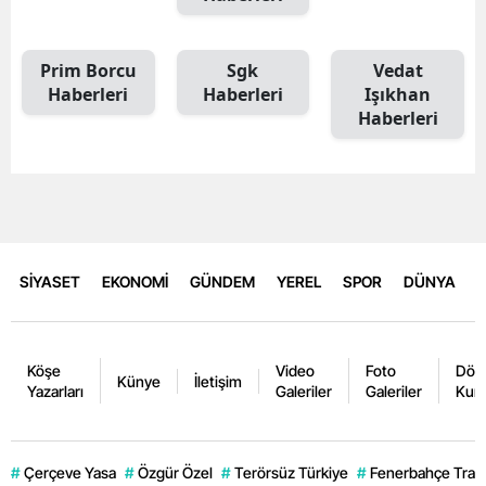
Prim Borcu
Sgk
Vedat
Haberleri
Haberleri
Işıkhan
Haberleri
SİYASET
EKONOMİ
GÜNDEM
YEREL
SPOR
DÜNYA
Köşe
Video
Foto
Dövi
Künye
İletişim
Yazarları
Galeriler
Galeriler
Kurl
#
Çerçeve Yasa
#
Özgür Özel
#
Terörsüz Türkiye
#
Fenerbahçe Trans