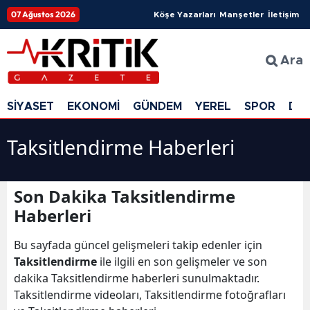
07 Ağustos 2026
Köşe Yazarları
Manşetler
İletişim
Ara
SİYASET
EKONOMİ
GÜNDEM
YEREL
SPOR
DÜ
Taksitlendirme Haberleri
Son Dakika Taksitlendirme
Haberleri
Bu sayfada güncel gelişmeleri takip edenler için
Taksitlendirme
ile ilgili en son gelişmeler ve son
dakika Taksitlendirme haberleri sunulmaktadır.
Taksitlendirme videoları, Taksitlendirme fotoğrafları