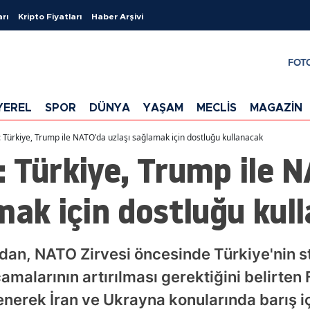
arı
Kripto Fiyatları
Haber Arşivi
FOT
YEREL
SPOR
DÜNYA
YAŞAM
MECLİS
MAGAZİN
 Türkiye, Trump ile NATO'da uzlaşı sağlamak için dostluğu kullanacak
 Türkiye, Trump ile 
mak için dostluğu kul
dan, NATO Zirvesi öncesinde Türkiye'nin stra
malarının artırılması gerektiğini belirten 
enerek İran ve Ukrayna konularında barış i