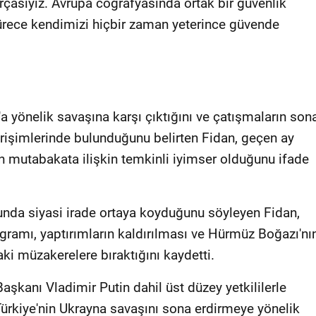
arçasıyız. Avrupa coğrafyasında ortak bir güvenlik
rece kendimizi hiçbir zaman yeterince güvende
an'a yönelik savaşına karşı çıktığını ve çatışmaların son
girişimlerinde bulunduğunu belirten Fidan, geçen ay
n mutabakata ilişkin temkinli iyimser olduğunu ifade
sunda siyasi irade ortaya koyduğunu söyleyen Fidan,
ogramı, yaptırımların kaldırılması ve Hürmüz Boğazı'nı
aki müzakerelere bıraktığını kaydetti.
Başkanı Vladimir Putin dahil üst düzey yetkililerle
Türkiye'nin Ukrayna savaşını sona erdirmeye yönelik