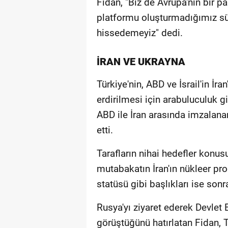
Fidan, "Biz de Avrupa'nın bir p
platformu oluşturmadığımız sü
hissedemeyiz" dedi.
İRAN VE UKRAYNA
Türkiye'nin, ABD ve İsrail'in İr
erdirilmesi için arabuluculuk 
ABD ile İran arasında imzalana
etti.
Tarafların nihai hedefler konu
mutabakatın İran'ın nükleer pr
statüsü gibi başlıkları ise sonr
Rusya'yı ziyaret ederek Devlet 
görüştüğünü hatırlatan Fidan, 