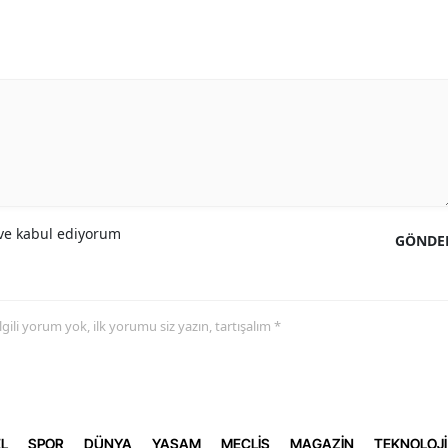
e kabul ediyorum
GÖNDE
 ilgili yorum yok, ilk yorumu siz yazın, tartışalım *
L
SPOR
DÜNYA
YAŞAM
MECLİS
MAGAZİN
TEKNOLOJİ