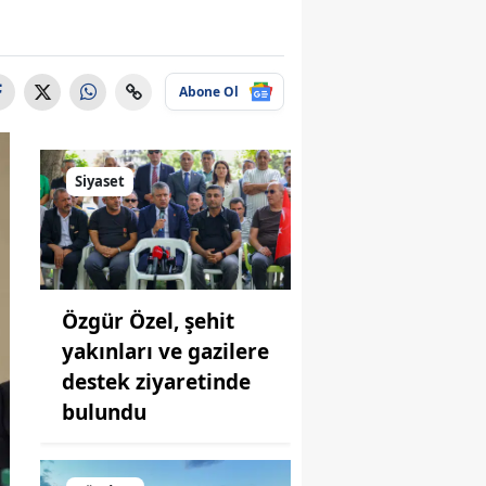
Abone Ol
Siyaset
Özgür Özel, şehit
yakınları ve gazilere
destek ziyaretinde
bulundu