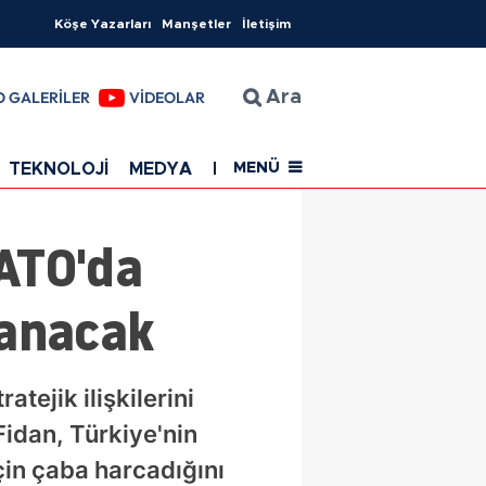
Köşe Yazarları
Manşetler
İletişim
O GALERİLER
VİDEOLAR
Ara
TEKNOLOJİ
MEDYA
EĞİTİM
SAĞLIK
Resmi Rekla
MENÜ
NATO'da
lanacak
tejik ilişkilerini
Fidan, Türkiye'nin
çin çaba harcadığını