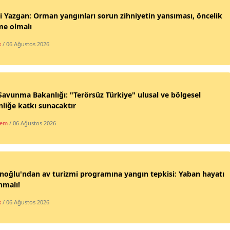
i Yazgan: Orman yangınları sorun zihniyetin yansıması, öncelik
me olmalı
s
/ 06 Ağustos 2026
 Savunma Bakanlığı: "Terörsüz Türkiye" ulusal ve bölgesel
liğe katkı sunacaktır
dem
/ 06 Ağustos 2026
noğlu'ndan av turizmi programına yangın tepkisi: Yaban hayatı
nmalı!
s
/ 06 Ağustos 2026