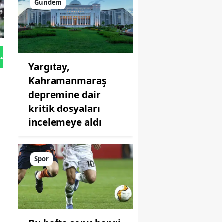
Gündem
tan Gönder
Yargıtay,
Kahramanmaraş
depremine dair
kritik dosyaları
incelemeye aldı
Spor