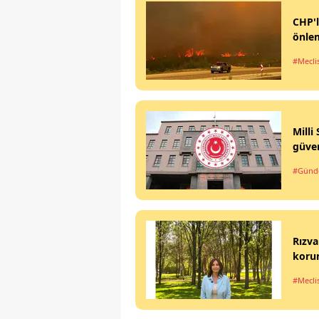
CHP'l
önle
#Mecli
Milli
güven
#Gün
Rızva
koru
#Mecli