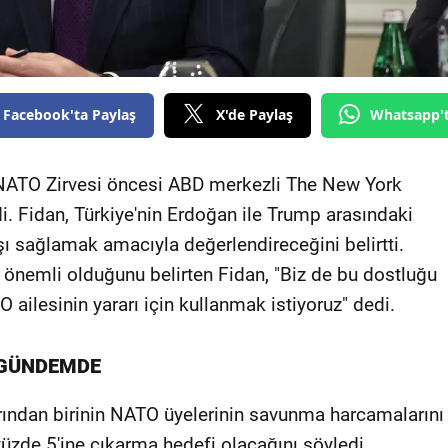
Facebook'ta Paylaş
X'de Paylaş
Whatsapp'
 NATO Zirvesi öncesi ABD merkezli The New York
i. Fidan, Türkiye'nin Erdoğan ile Trump arasındaki
şı sağlamak amacıyla değerlendireceğini belirtti.
önemli olduğunu belirten Fidan, "Biz de bu dostluğu
ailesinin yararı için kullanmak istiyoruz" dedi.
GÜNDEMDE
arından birinin NATO üyelerinin savunma harcamalarını
n yüzde 5'ine çıkarma hedefi olacağını söyledi.