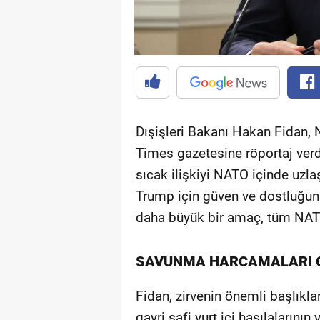
Dışişleri Bakanı Hakan Fidan,
Times gazetesine röportaj verd
sıcak ilişkiyi NATO içinde uzla
Trump için güven ve dostluğun 
daha büyük bir amaç, tüm NATO 
SAVUNMA HARCAMALARI 
Fidan, zirvenin önemli başlıkl
gayri safi yurt içi hasılalarını