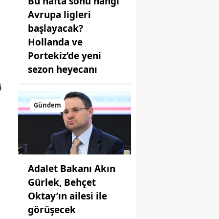
Bu hafta sonu hangi
Avrupa ligleri
başlayacak?
Hollanda ve
.
Portekiz’de yeni
sezon heyecanı
i
Gündem
Adalet Bakanı Akın
Gürlek, Behçet
Oktay’ın ailesi ile
görüşecek