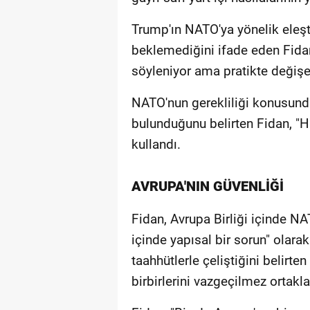
Trump'ın NATO'ya yönelik eleş
beklemediğini ifade eden Fida
söyleniyor ama pratikte değişe
NATO'nun gerekliliği konusunda 
bulunduğunu belirten Fidan, "Hi
kullandı.
AVRUPA'NIN GÜVENLİĞİ
Fidan, Avrupa Birliği içinde N
içinde yapısal bir sorun" olara
taahhütlerle çeliştiğini belirte
birbirlerini vazgeçilmez ortakl