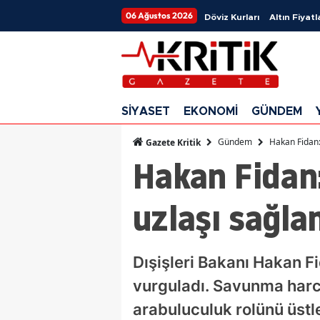
06 Ağustos 2026
Döviz Kurları
Altın Fiyatl
SİYASET
EKONOMİ
GÜNDEM
Gündem
Hakan Fidan:
Gazete Kritik
Hakan Fidan:
uzlaşı sağla
Dışişleri Bakanı Hakan Fi
vurguladı. Savunma harca
arabuluculuk rolünü üstl