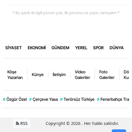
* Bu içerik ile ilgili yorum yok, ilk yorumu siz yazın, tartışalım *
SİYASET
EKONOMİ
GÜNDEM
YEREL
SPOR
DÜNYA
Köşe
Video
Foto
Dövi
Künye
İletişim
Yazarları
Galeriler
Galeriler
Kurl
#
Özgür Özel
#
Çerçeve Yasa
#
Terörsüz Türkiye
#
Fenerbahçe Trans
RSS
Copyright © 2026 . Her hakkı saklıdır.