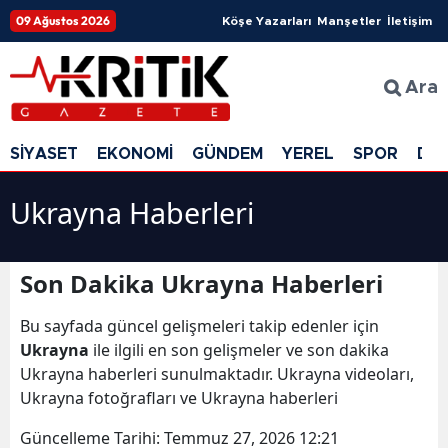
09 Ağustos 2026
Köşe Yazarları
Manşetler
İletişim
Ara
SİYASET
EKONOMİ
GÜNDEM
YEREL
SPOR
DÜ
Ukrayna Haberleri
Son Dakika Ukrayna Haberleri
Bu sayfada güncel gelişmeleri takip edenler için
Ukrayna
ile ilgili en son gelişmeler ve son dakika
Ukrayna haberleri sunulmaktadır. Ukrayna videoları,
Ukrayna fotoğrafları ve Ukrayna haberleri
Güncelleme Tarihi:
Temmuz 27, 2026 12:21