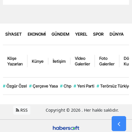
SİYASET
EKONOMİ
GÜNDEM
YEREL
SPOR
DÜNYA
Köşe
Video
Foto
Dövi
Künye
İletişim
Yazarları
Galeriler
Galeriler
Kurl
#
Özgür Özel
#
Çerçeve Yasa
#
Chp
#
Yeni Parti
#
Terörsüz Türkiye
RSS
Copyright © 2026 . Her hakkı saklıdır.