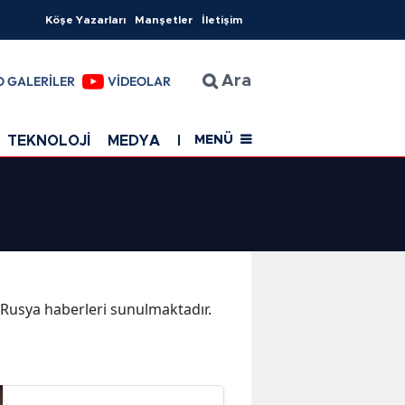
Köşe Yazarları
Manşetler
İletişim
O GALERİLER
VİDEOLAR
Ara
TEKNOLOJİ
MEDYA
EĞİTİM
SAĞLIK
Resmi Rekla
MENÜ
a Rusya haberleri sunulmaktadır.