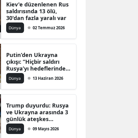
Kiev'e düzenlenen Rus
saldırısında 13 ölü,
30'dan fazla yaralı var
Dünya
02 Temmuz 2026
Putin’den Ukrayna
çıkışı: “Hiçbir saldırı
Rusya’yı hedeflerinden
uzaklaştırmayacak”
Dünya
13 Haziran 2026
Trump duyurdu: Rusya
ve Ukrayna arasında 3
günlük ateşkes
anlaşması
Dünya
09 Mayıs 2026