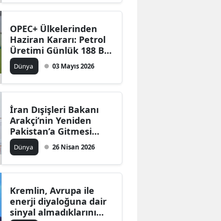
OPEC+ Ülkelerinden
Haziran Kararı: Petrol
Üretimi Günlük 188 Bin
Varil Artacak
Dünya
03 Mayıs 2026
İran Dışişleri Bakanı
Arakçi’nin Yeniden
Pakistan’a Gitmesi
Bekleniyor
Dünya
26 Nisan 2026
Kremlin, Avrupa ile
enerji diyaloğuna dair
sinyal almadıklarını