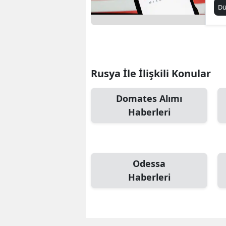
20
D
bu
Rusya İle İlişkili Konular
Domates Alımı
Haberleri
Odessa
Haberleri