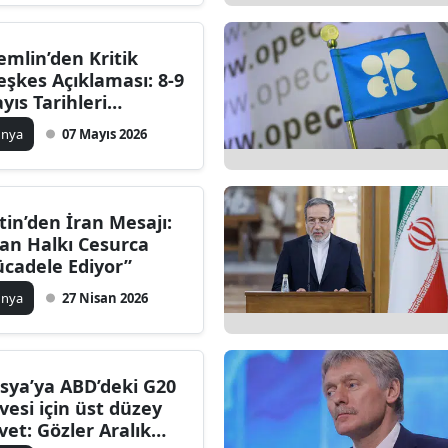
emlin’den Kritik
eşkes Açıklaması: 8-9
yıs Tarihleri
ğrulandı
ünya
07 Mayıs 2026
tin’den İran Mesajı:
ran Halkı Cesurca
cadele Ediyor”
ünya
27 Nisan 2026
sya’ya ABD’deki G20
rvesi için üst düzey
vet: Gözler Aralık