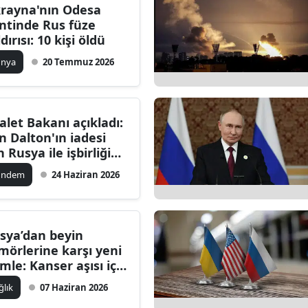
rayna'nın Odesa
ntinde Rus füze
dırısı: 10 kişi öldü
ünya
20 Temmuz 2026
alet Bakanı açıkladı:
n Dalton'ın iadesi
n Rusya ile işbirliği
otokolü imzaladı
ündem
24 Haziran 2026
sya’dan beyin
mörlerine karşı yeni
mle: Kanser aşısı için
ba ile ortak çalışma
ğlık
07 Haziran 2026