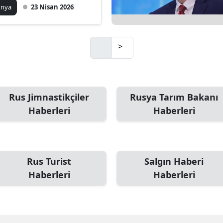
26’daki Miami
ünya
23 Nisan 2026
luşmasında
>
Rus Jimnastikçiler
Rusya Tarım Bakanı
Haberleri
Haberleri
Rus Turist
Salgın Haberi
Haberleri
Haberleri