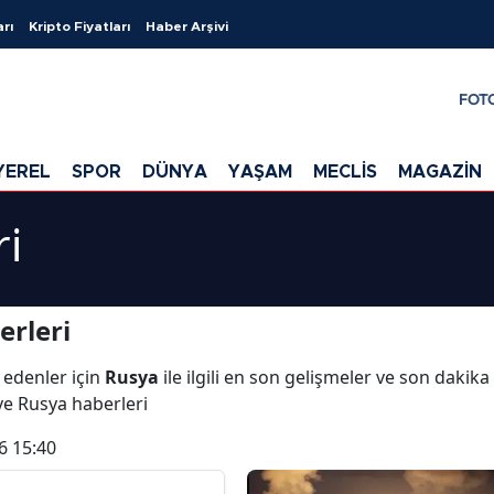
arı
Kripto Fiyatları
Haber Arşivi
FOT
YEREL
SPOR
DÜNYA
YAŞAM
MECLİS
MAGAZİN
ri
erleri
 edenler için
Rusya
ile ilgili en son gelişmeler ve son dakik
 ve Rusya haberleri
6 15:40