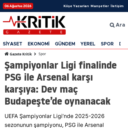
06 Ağustos 2026
Köşe Yazarları
Manşetler
İletişim
Ara
SİYASET
EKONOMİ
GÜNDEM
YEREL
SPOR
DÜ
Spor
Gazete Kritik
Şampiyonlar Ligi finalinde
PSG ile Arsenal karşı
karşıya: Dev maç
Budapeşte’de oynanacak
UEFA Şampiyonlar Ligi’nde 2025-2026
sezonunun şampiyonu, PSG ile Arsenal