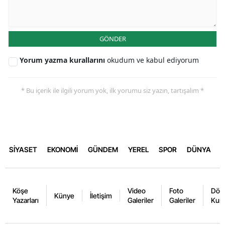
GÖNDER
Yorum yazma kurallarını
okudum ve kabul ediyorum
* Bu içerik ile ilgili yorum yok, ilk yorumu siz yazın, tartışalım *
SİYASET
EKONOMİ
GÜNDEM
YEREL
SPOR
DÜNYA
Köşe
Video
Foto
Dövi
Künye
İletişim
Yazarları
Galeriler
Galeriler
Kurl