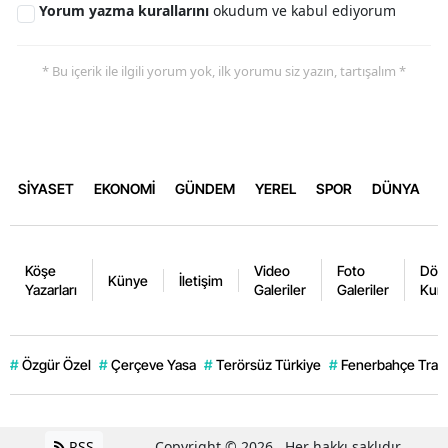
Yorum yazma kurallarını
okudum ve kabul ediyorum
* Bu içerik ile ilgili yorum yok, ilk yorumu siz yazın, tartışalım *
SİYASET
EKONOMİ
GÜNDEM
YEREL
SPOR
DÜNYA
Köşe
Video
Foto
Dövi
Künye
İletişim
Yazarları
Galeriler
Galeriler
Kurl
#
Özgür Özel
#
Çerçeve Yasa
#
Terörsüz Türkiye
#
Fenerbahçe Trans
RSS
Copyright © 2026 . Her hakkı saklıdır.