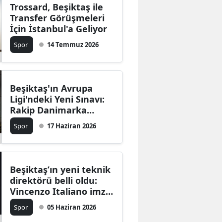
Trossard, Beşiktaş ile
Transfer Görüşmeleri
İçin İstanbul'a Geliyor
Spor
14 Temmuz 2026
Beşiktaş'ın Avrupa
Ligi'ndeki Yeni Sınavı:
Rakip Danimarka
Temsilcisi Midtjylland!
Spor
17 Haziran 2026
Beşiktaş’ın yeni teknik
direktörü belli oldu:
Vincenzo Italiano imza
için İstanbul’a geliyor
Spor
05 Haziran 2026