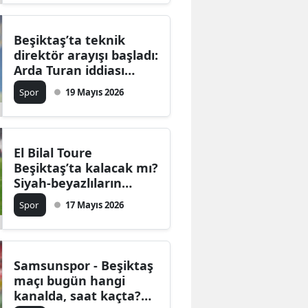
Beşiktaş’ta teknik
direktör arayışı başladı:
Arda Turan iddiası
gündemde
Spor
19 Mayıs 2026
El Bilal Toure
Beşiktaş’ta kalacak mı?
Siyah-beyazlıların
teklifini reddettiği
Spor
17 Mayıs 2026
iddia edildi
Samsunspor - Beşiktaş
maçı bugün hangi
kanalda, saat kaçta?