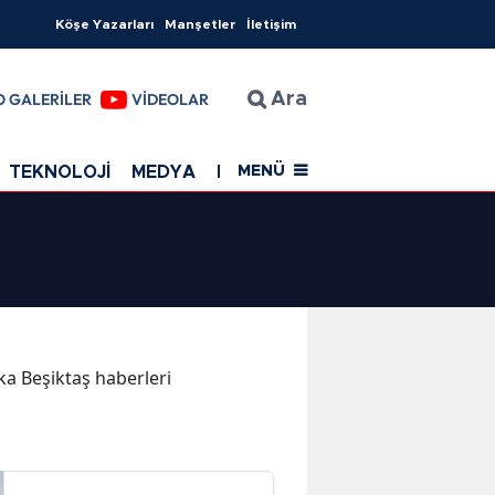
Köşe Yazarları
Manşetler
İletişim
O GALERİLER
VİDEOLAR
Ara
TEKNOLOJİ
MEDYA
EĞİTİM
SAĞLIK
Resmi Rekla
MENÜ
ika Beşiktaş haberleri