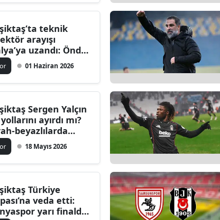
şiktaş’ta teknik
rektör arayışı
alya’ya uzandı: Önder
en’in gündemindeki
or
01 Haziran 2026
imler belli oldu
şiktaş Sergen Yalçın
 yollarını ayırdı mı?
yah-beyazlılarda
rılık kararı
or
18 Mayıs 2026
şiktaş Türkiye
pası’na veda etti:
nyaspor yarı finalde