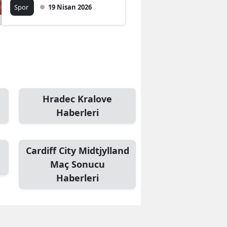
Muhtemel 11’ler ve
Spor
19 Nisan 2026
eksik listesi netleşiyor
Hradec Kralove
Haberleri
Cardiff City Midtjylland
Maç Sonucu
Haberleri