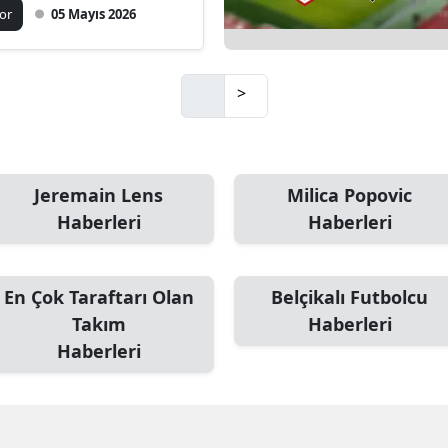
0 kazandı
or
05 Mayıs 2026
>
Jeremain Lens
Milica Popovic
Haberleri
Haberleri
En Çok Taraftarı Olan
Belçikalı Futbolcu
Takım
Haberleri
Haberleri