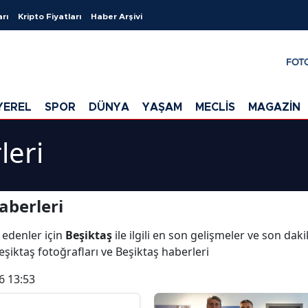
arı
Kripto Fiyatları
Haber Arşivi
FOT
YEREL
SPOR
DÜNYA
YAŞAM
MECLİS
MAGAZİN
leri
aberleri
 edenler için
Beşiktaş
ile ilgili en son gelişmeler ve son dak
eşiktaş fotoğrafları ve Beşiktaş haberleri
6 13:53