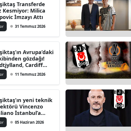
şiktaş Transferde
z Kesmiyor: Milica
povic İmzayı Attı
or
31 Temmuz 2026
şiktaş’ın Avrupa’daki
kibinden gözdağı!
dtjylland, Cardiff
ty’yi 6-0 yendi
or
11 Temmuz 2026
şiktaş’ın yeni teknik
rektörü Vincenzo
aliano İstanbul’a
ldi
or
05 Haziran 2026