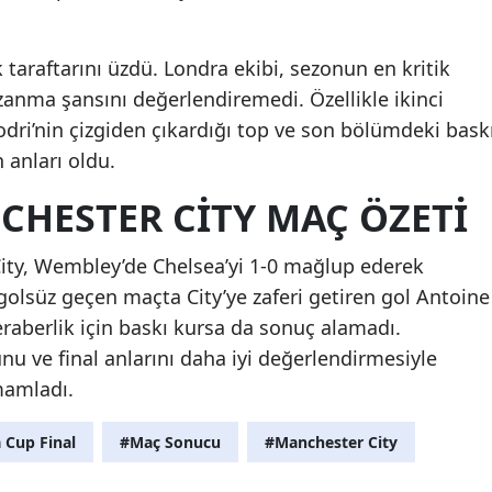
 taraftarını üzdü. Londra ekibi, sezonun en kritik
anma şansını değerlendiremedi. Özellikle ikinci
Rodri’nin çizgiden çıkardığı top ve son bölümdeki bask
 anları oldu.
CHESTER CITY MAÇ ÖZETI
ity, Wembley’de Chelsea’yi 1-0 mağlup ederek
 golsüz geçen maçta City’ye zaferi getiren gol Antoine
raberlik için baskı kursa da sonuç alamadı.
nu ve final anlarını daha iyi değerlendirmesiyle
mamladı.
 Cup Final
#Maç Sonucu
#Manchester City