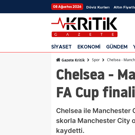
08 Ağustos 2026
Döviz Kurları
Altın Fiyatl
SİYASET
EKONOMİ
GÜNDEM
Spor
Chelsea - Manche
Gazete Kritik
Chelsea - Ma
FA Cup final
Chelsea ile Manchester 
skorla Manchester City o
kaydetti.