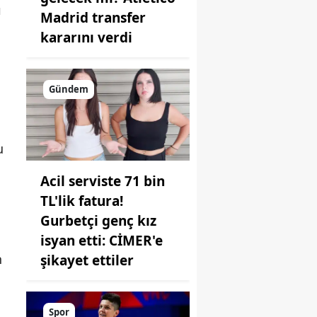
ı
Madrid transfer
kararını verdi
Gündem
u
Acil serviste 71 bin
TL'lik fatura!
Gurbetçi genç kız
isyan etti: CİMER'e
n
şikayet ettiler
Spor