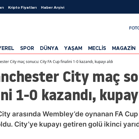
arı
Kripto Fiyatları
Haber Arşivi
FOT
YEREL
SPOR
DÜNYA
YAŞAM
MECLİS
MAGAZİN
ster City maç sonucu: City FA Cup finalini 1-0 kazandı, kupayı aldı
nchester City maç so
ini 1-0 kazandı, kupayı
City arasında Wembley’de oynanan FA Cup f
ldu. City’ye kupayı getiren golü ikinci ya