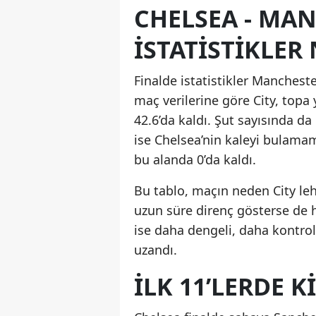
CHELSEA - MA
ISTATISTIKLER
Finalde istatistikler Manchest
maç verilerine göre City, topa
42.6’da kaldı. Şut sayısında d
ise Chelsea’nin kaleyi bulamama
bu alanda 0’da kaldı.
Bu tablo, maçın neden City le
uzun süre direnç gösterse de
ise daha dengeli, daha kontrol
uzandı.
İLK 11’LERDE K