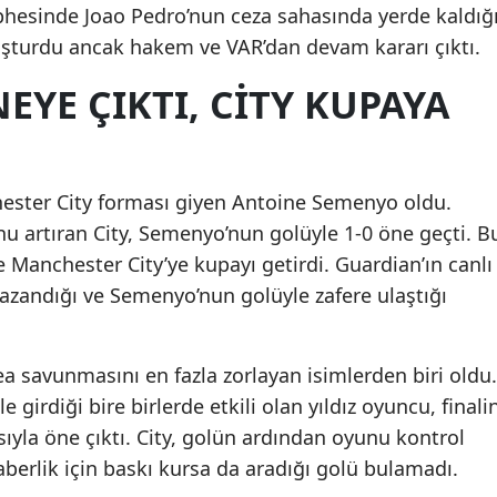
ephesinde Joao Pedro’nun ceza sahasında yerde kaldığ
luşturdu ancak hakem ve VAR’dan devam kararı çıktı.
YE ÇIKTI, CITY KUPAYA
hester City forması giyen Antoine Semenyo oldu.
u artıran City, Semenyo’nun golüyle 1-0 öne geçti. B
ve Manchester City’ye kupayı getirdi. Guardian’ın canlı
azandığı ve Semenyo’nun golüyle zafere ulaştığı
savunmasını en fazla zorlayan isimlerden biri oldu.
le girdiği bire birlerde etkili olan yıldız oyuncu, finali
ıyla öne çıktı. City, golün ardından oyunu kontrol
berlik için baskı kursa da aradığı golü bulamadı.