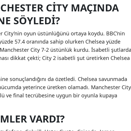
NCHESTER CITY MAÇINDA
 NE SÖYLEDI?
er City’nin oyun üstünlüğünü ortaya koydu. BBC’nin
 yüzde 57.4 oranında sahip olurken Chelsea yüzde
a Manchester City 7-2 üstünlük kurdu. İsabetli şutlard
sı dikkat çekti; City 2 isabetli şut üretirken Chelsea
hine sonuçlandığını da özetledi. Chelsea savunmada
 hücumda yeterince üretken olamadı. Manchester City
lü ve final tecrübesine uygun bir oyunla kupaya
IMLER VARDI?