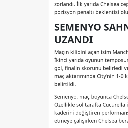
zorlandı. İlk yarıda Chelsea c
pozisyon penaltı beklentisi o
SEMENYO SAHNE
UZANDI
Maçın kilidini açan isim Manc
İkinci yarıda oyunun temposun
gol, finalin skorunu belirledi 
maç aktarımında City’nin 1-0 k
belirtildi.
Semenyo, maç boyunca Chelsea 
Özellikle sol tarafta Cucurella i
kaderini değiştiren performans
etmeye çalışırken Chelsea bera