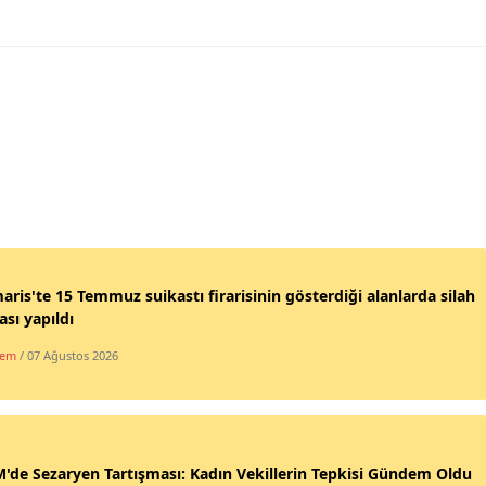
ris'te 15 Temmuz suikastı firarisinin gösterdiği alanlarda silah
sı yapıldı
dem
/ 07 Ağustos 2026
de Sezaryen Tartışması: Kadın Vekillerin Tepkisi Gündem Oldu