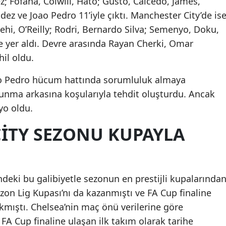
; Fofana, Colwill, Hato; Gusto, Caicedo, James,
ez ve Joao Pedro 11’iyle çıktı. Manchester City’de is
hi, O’Reilly; Rodri, Bernardo Silva; Semenyo, Doku,
 yer aldı. Devre arasında Rayan Cherki, Omar
il oldu.
ao Pedro hücum hattında sorumluluk almaya
vunma arkasına koşularıyla tehdit oluşturdu. Ancak
yo oldu.
ITY SEZONU KUPAYLA
ndeki bu galibiyetle sezonun en prestijli kupalarında
ezon Lig Kupası’nı da kazanmıştı ve FA Cup finaline
ıkmıştı. Chelsea’nin maç önü verilerine göre
 FA Cup finaline ulaşan ilk takım olarak tarihe