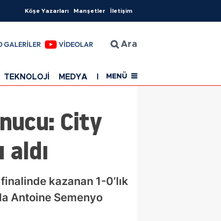
Köşe Yazarları
Manşetler
İletişim
O GALERİLER
VİDEOLAR
Ara
TEKNOLOJİ
MEDYA
EĞİTİM
SAĞLIK
Resmi Rekla
MENÜ
nucu: City
 aldı
inalinde kazanan 1-0’lık
rıda Antoine Semenyo