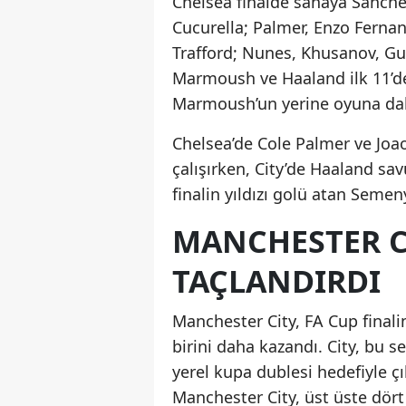
Chelsea finalde sahaya Sanchez
Cucurella; Palmer, Enzo Fernand
Trafford; Nunes, Khusanov, Gue
Marmoush ve Haaland ilk 11’de
Marmoush’un yerine oyuna dah
Chelsea’de Cole Palmer ve Jo
çalışırken, City’de Haaland sa
finalin yıldızı golü atan Semen
MANCHESTER C
TAÇLANDIRDI
Manchester City, FA Cup finali
birini daha kazandı. City, bu s
yerel kupa dublesi hedefiyle ç
Manchester City, üst üste dört