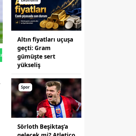
Ekonomi
Altın fiyatları uçuşa
geçti: Gram
tan Gönder
gümüşte sert
yükseliş
r
Spor
Sörloth Beşiktaş’a
gelecek mi? Atletico