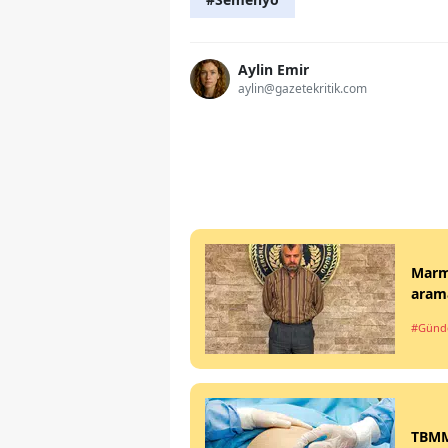
Aylin Emir
aylin@gazetekritik.com
Marma
arama
#Gün
TBMM'