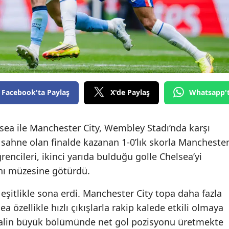
Facebook'ta Paylaş
X'de Paylaş
Whatsapp'
lsea ile Manchester City, Wembley Stadı’nda karşı
 sahne olan finalde kazanan 1-0’lık skorla Mancheste
rencileri, ikinci yarıda bulduğu golle Chelsea’yi
nı müzesine götürdü.
 eşitlikle sona erdi. Manchester City topa daha fazla
a özellikle hızlı çıkışlarla rakip kalede etkili olmaya
finalin büyük bölümünde net gol pozisyonu üretmekte