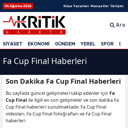
06 Ağustos 2026
Köşe Yazarları
Manşetler
İletişim
Ara
SİYASET
EKONOMİ
GÜNDEM
YEREL
SPOR
DÜ
Fa Cup Final Haberleri
Son Dakika Fa Cup Final Haberleri
Bu sayfada güncel gelişmeleri takip edenler için
Fa
Cup Final
ile ilgili en son gelişmeler ve son dakika Fa
Cup Final haberleri sunulmaktadır. Fa Cup Final
videoları, Fa Cup Final fotoğrafları ve Fa Cup Final
haberleri