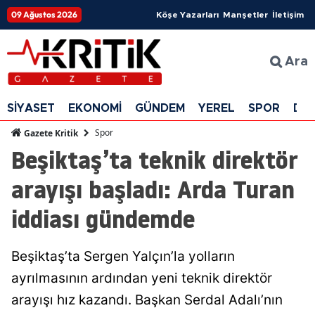
09 Ağustos 2026
Köşe Yazarları
Manşetler
İletişim
Ara
SİYASET
EKONOMİ
GÜNDEM
YEREL
SPOR
DÜ
Spor
Gazete Kritik
Beşiktaş’ta teknik direktör
arayışı başladı: Arda Turan
iddiası gündemde
Beşiktaş’ta Sergen Yalçın’la yolların
ayrılmasının ardından yeni teknik direktör
arayışı hız kazandı. Başkan Serdal Adalı’nın