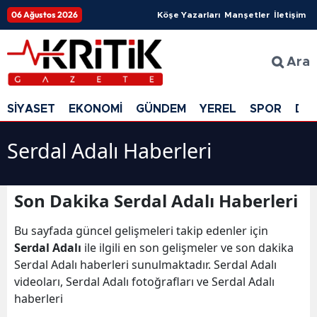
06 Ağustos 2026
Köşe Yazarları
Manşetler
İletişim
Ara
SİYASET
EKONOMİ
GÜNDEM
YEREL
SPOR
DÜ
Serdal Adalı Haberleri
Son Dakika Serdal Adalı Haberleri
Bu sayfada güncel gelişmeleri takip edenler için
Serdal Adalı
ile ilgili en son gelişmeler ve son dakika
Serdal Adalı haberleri sunulmaktadır. Serdal Adalı
videoları, Serdal Adalı fotoğrafları ve Serdal Adalı
haberleri