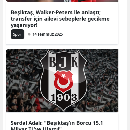
Beşiktaş, Walker-Peters ile anlaştı;
transfer için ailevi sebeplerle gecikme
yaşanıyor!
Spor
14 Temmuz 2025
Serdal Adalı: "Beşiktaş’ın Borcu 15.1
Milyar TL’ye Ulaştı!"