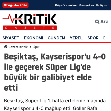
07 Ağustos 2026
Köşe Yazarları
Manşetler
İletişim
Ara
SİYASET
EKONOMİ
GÜNDEM
YEREL
SPOR
DÜ
Spor
Gazete Kritik
Beşiktaş, Kayserispor'u 4-0
ile geçerek Süper Lig'de
büyük bir galibiyet elde
etti
Beşiktaş, Süper Lig 1. hafta erteleme maçında
Kayserispor'u 4-0 mağlup etti. Goller Rafa