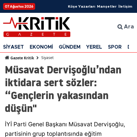
07 Ağustos 2026
Köşe Yazarları
Manşetler
İletişim
Ara
SİYASET
EKONOMİ
GÜNDEM
YEREL
SPOR
DÜ
Siyaset
Gazete Kritik
Müsavat Dervişoğlu’ndan
iktidara sert sözler:
“Gençlerin yakasından
düşün"
İYİ Parti Genel Başkanı Müsavat Dervişoğlu,
partisinin grup toplantısında eğitim