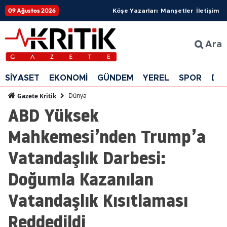
09 Ağustos 2026
Köşe Yazarları
Manşetler
İletişim
Ara
SİYASET
EKONOMİ
GÜNDEM
YEREL
SPOR
DÜ
Dünya
Gazete Kritik
ABD Yüksek
Mahkemesi’nden Trump’a
Vatandaşlık Darbesi:
Doğumla Kazanılan
Vatandaşlık Kısıtlaması
Reddedildi