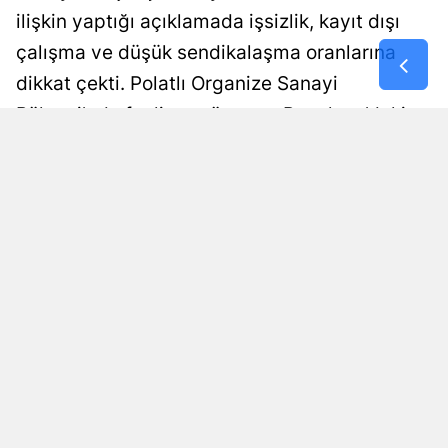
ilişkin yaptığı açıklamada işsizlik, kayıt dışı
çalışma ve düşük sendikalaşma oranlarına
dikkat çekti. Polatlı Organize Sanayi
Bölgesi’nde faaliyet gösteren Panelsan’daki
sendikal örgütlenme sürecine de değinen
Türeli, işçilerin sendikal haklarının güvence
altına alınması çağrısında bulundu.
Ezgi Atik
Yayınlanma
08 Ağustos 2026 - 20:25
Haber Editörü