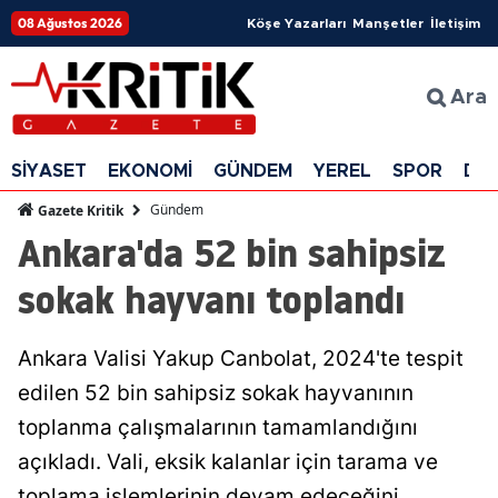
08 Ağustos 2026
Köşe Yazarları
Manşetler
İletişim
Ara
SİYASET
EKONOMİ
GÜNDEM
YEREL
SPOR
DÜ
Gündem
Gazete Kritik
Ankara'da 52 bin sahipsiz
sokak hayvanı toplandı
Ankara Valisi Yakup Canbolat, 2024'te tespit
edilen 52 bin sahipsiz sokak hayvanının
toplanma çalışmalarının tamamlandığını
açıkladı. Vali, eksik kalanlar için tarama ve
toplama işlemlerinin devam edeceğini