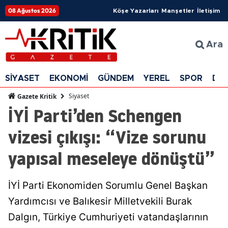
08 Ağustos 2026
Köşe Yazarları
Manşetler
İletişim
Ara
SİYASET
EKONOMİ
GÜNDEM
YEREL
SPOR
DÜ
Siyaset
Gazete Kritik
İYİ Parti’den Schengen
vizesi çıkışı: “Vize sorunu
yapısal meseleye dönüştü”
İYİ Parti Ekonomiden Sorumlu Genel Başkan
Yardımcısı ve Balıkesir Milletvekili Burak
Dalgın, Türkiye Cumhuriyeti vatandaşlarının