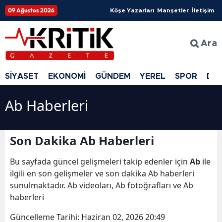
09 Ağustos 2026
Köşe Yazarları
Manşetler
İletişim
Ara
SİYASET
EKONOMİ
GÜNDEM
YEREL
SPOR
DÜ
Ab Haberleri
Son Dakika Ab Haberleri
Bu sayfada güncel gelişmeleri takip edenler için
Ab
ile
ilgili en son gelişmeler ve son dakika Ab haberleri
sunulmaktadır. Ab videoları, Ab fotoğrafları ve Ab
haberleri
Güncelleme Tarihi:
Haziran 02, 2026 20:49