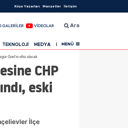
Köşe Yazarları
Manşetler
İletişim
O GALERİLER
VİDEOLAR
Ara
TEKNOLOJİ
MEDYA
EĞİTİM
SAĞLIK
Resmi Rekla
MENÜ
zgür Özel'in ofisi olacak
resine CHP
ındı, eski
çelievler İlçe