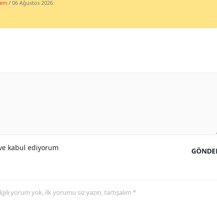
dem
/ 06 Ağustos 2026
e kabul ediyorum
GÖNDE
 ilgili yorum yok, ilk yorumu siz yazın, tartışalım *