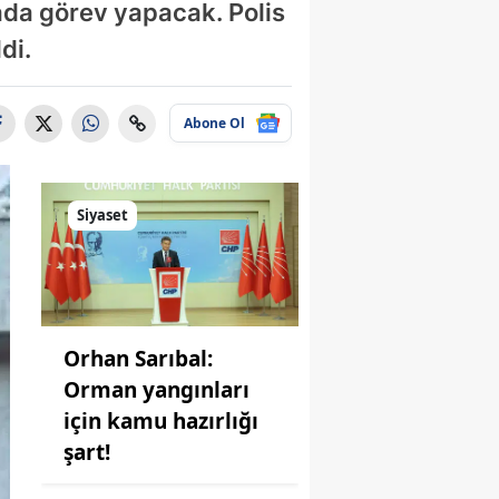
rada görev yapacak. Polis
di.
Abone Ol
Siyaset
Orhan Sarıbal:
Orman yangınları
için kamu hazırlığı
şart!