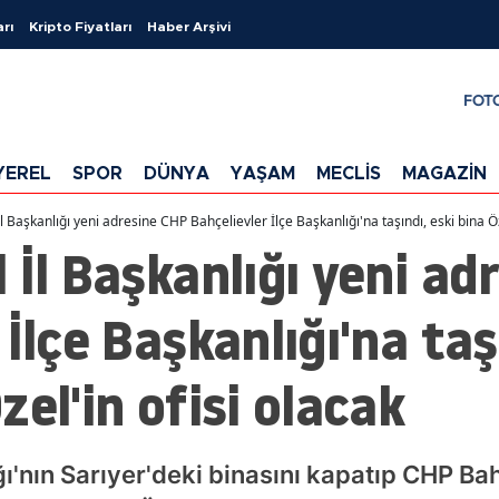
arı
Kripto Fiyatları
Haber Arşivi
FOT
YEREL
SPOR
DÜNYA
YAŞAM
MECLİS
MAGAZİN
l Başkanlığı yeni adresine CHP Bahçelievler İlçe Başkanlığı'na taşındı, eski bina Ö
 İl Başkanlığı yeni ad
İlçe Başkanlığı'na taş
zel'in ofisi olacak
ğı'nın Sarıyer'deki binasını kapatıp CHP Bah