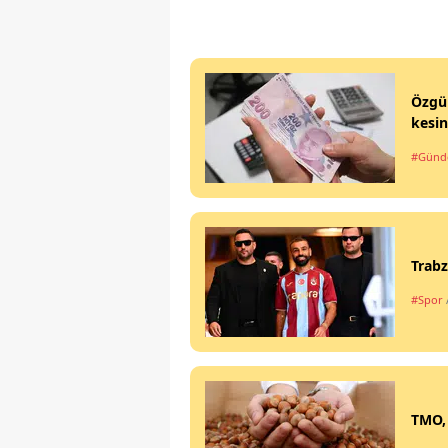
Özgür
kesin
#Gün
Trabz
#Spor
TMO, 