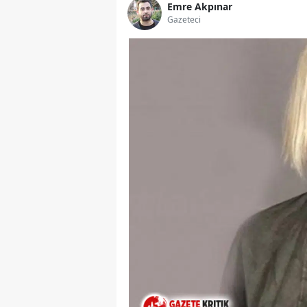
Emre Akpınar
Gazeteci