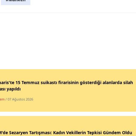
ris'te 15 Temmuz suikastı firarisinin gösterdiği alanlarda silah
sı yapıldı
dem
/ 07 Ağustos 2026
de Sezaryen Tartışması: Kadın Vekillerin Tepkisi Gündem Oldu