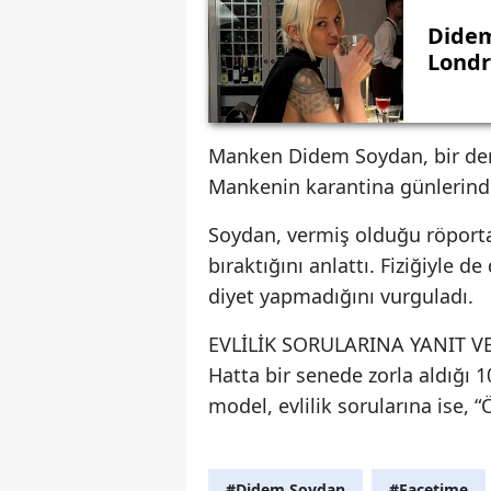
Didem
Londr
Manken Didem Soydan, bir dergi
Mankenin karantina günlerindek
Soydan, vermiş olduğu röporta
bıraktığını anlattı. Fiziğiyle 
diyet yapmadığını vurguladı.
EVLİLİK SORULARINA YANIT V
Hatta bir senede zorla aldığı 1
model, evlilik sorularına ise,
#Didem Soydan
#Facetime