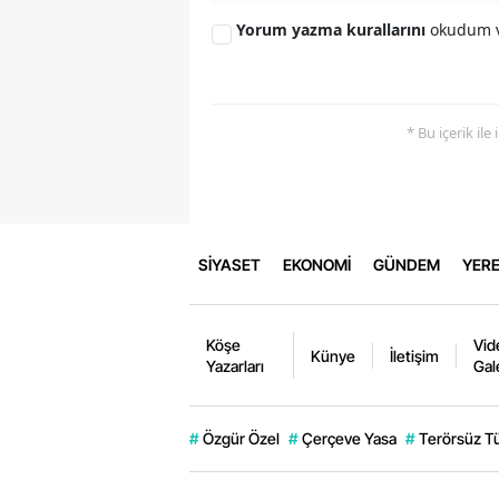
Yorum yazma kurallarını
okudum v
* Bu içerik ile
SİYASET
EKONOMİ
GÜNDEM
YERE
Köşe
Vid
Künye
İletişim
Yazarları
Gal
#
Özgür Özel
#
Çerçeve Yasa
#
Terörsüz T