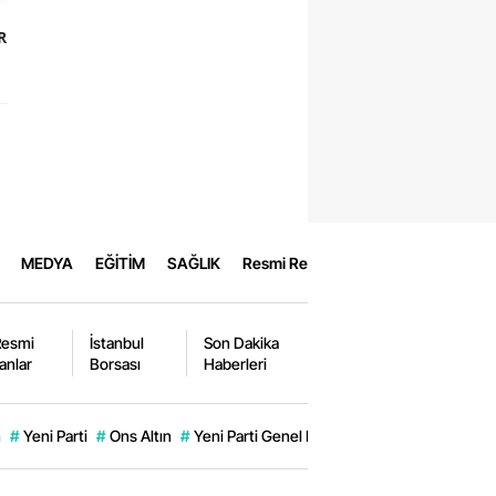
R
MEDYA
EĞİTİM
SAĞLIK
Resmi Reklamlar
Resmi
İstanbul
Son Dakika
lanlar
Borsası
Haberleri
m
#
Yeni Parti
#
Ons Altın
#
Yeni Parti Genel Başkanı