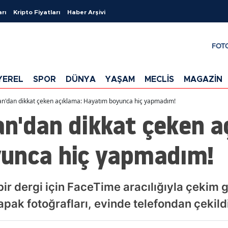
arı
Kripto Fiyatları
Haber Arşivi
FOT
YEREL
SPOR
DÜNYA
YAŞAM
MECLİS
MAGAZİN
n'dan dikkat çeken açıklama: Hayatım boyunca hiç yapmadım!
n'dan dikkat çeken a
unca hiç yapmadım!
r dergi için FaceTime aracılığıyla çekim g
pak fotoğrafları, evinde telefondan çekildi