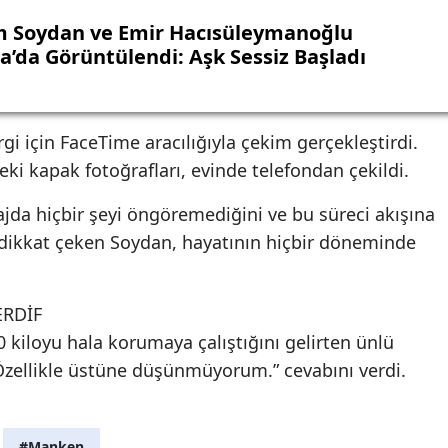
 Soydan ve Emir Hacısüleymanoğlu
a’da Görüntülendi: Aşk Sessiz Başladı
 için FaceTime aracılığıyla çekim gerçekleştirdi.
i kapak fotoğrafları, evinde telefondan çekildi.
jda hiçbir şeyi öngöremediğini ve bu süreci akışına
de dikkat çeken Soydan, hayatının hiçbir döneminde
ERDİF
0 kiloyu hala korumaya çalıştığını gelirten ünlü
 “Özellikle üstüne düşünmüyorum.” cevabını verdi.
#Manken