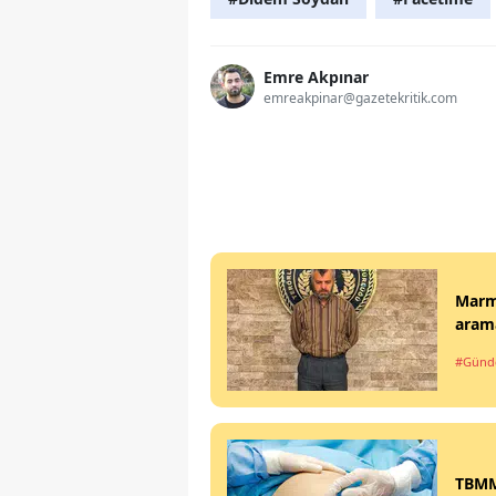
Emre Akpınar
emreakpinar@gazetekritik.com
Marma
arama
#Gün
TBMM'