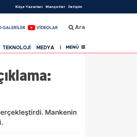
Köşe Yazarları
Manşetler
İletişim
O GALERİLER
VİDEOLAR
Ara
TEKNOLOJİ
MEDYA
EĞİTİM
SAĞLIK
Resmi Rekla
MENÜ
çıklama:
erçekleştirdi. Mankenin
.