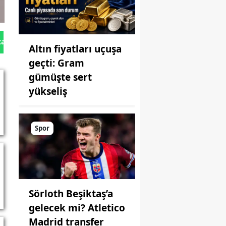
tan Gönder
Altın fiyatları uçuşa
geçti: Gram
gümüşte sert
yükseliş
Spor
Sörloth Beşiktaş’a
gelecek mi? Atletico
Madrid transfer