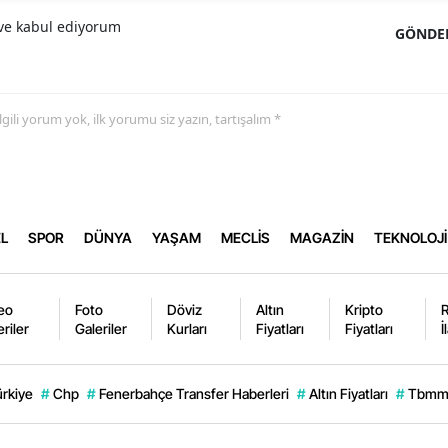
e kabul ediyorum
GÖNDE
 ilgili yorum yok, ilk yorumu siz yazın, tartışalım *
L
SPOR
DÜNYA
YAŞAM
MECLİS
MAGAZİN
TEKNOLOJİ
eo
Foto
Döviz
Altın
Kripto
eriler
Galeriler
Kurları
Fiyatları
Fiyatları
İ
ürkiye
#
Chp
#
Fenerbahçe Transfer Haberleri
#
Altın Fiyatları
#
Tbm