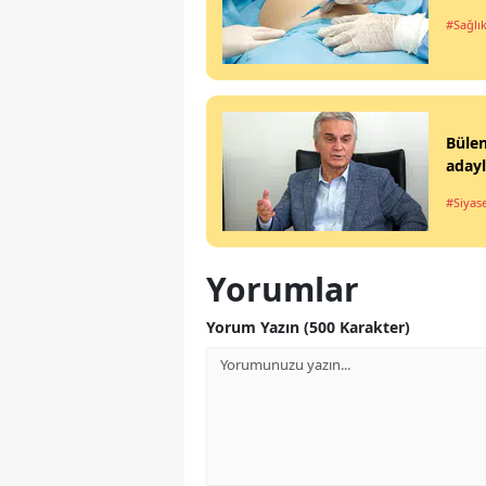
#Sağlı
Büle
aday
#Siyas
Yorumlar
Yorum Yazın (500 Karakter)