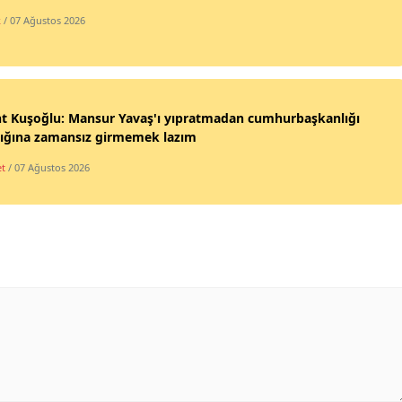
k
/ 07 Ağustos 2026
nt Kuşoğlu: Mansur Yavaş'ı yıpratmadan cumhurbaşkanlığı
lığına zamansız girmemek lazım
et
/ 07 Ağustos 2026