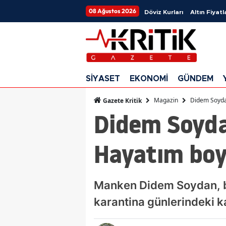
08 Ağustos 2026
Döviz Kurları
Altın Fiyatl
SİYASET
EKONOMİ
GÜNDEM
Magazin
Didem Soyda
Gazete Kritik
Didem Soyda
Hayatım boy
Manken Didem Soydan, bi
karantina günlerindeki ka