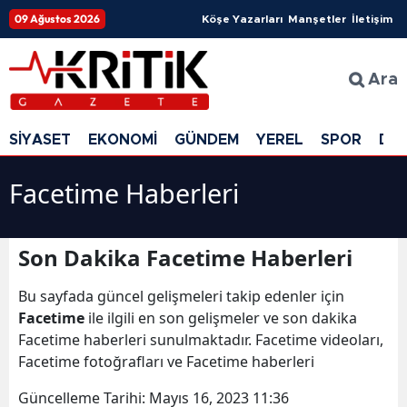
09 Ağustos 2026
Köşe Yazarları
Manşetler
İletişim
Ara
SİYASET
EKONOMİ
GÜNDEM
YEREL
SPOR
DÜ
Facetime Haberleri
Son Dakika Facetime Haberleri
Bu sayfada güncel gelişmeleri takip edenler için
Facetime
ile ilgili en son gelişmeler ve son dakika
Facetime haberleri sunulmaktadır. Facetime videoları,
Facetime fotoğrafları ve Facetime haberleri
Güncelleme Tarihi:
Mayıs 16, 2023 11:36