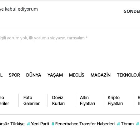
e kabul ediyorum
GÖNDE
 ilgili yorum yok, ilk yorumu siz yazın, tartışalım *
L
SPOR
DÜNYA
YAŞAM
MECLİS
MAGAZİN
TEKNOLOJİ
eo
Foto
Döviz
Altın
Kripto
eriler
Galeriler
Kurları
Fiyatları
Fiyatları
İ
örsüz Türkiye
#
Yeni Parti
#
Fenerbahçe Transfer Haberleri
#
Tbmm
#