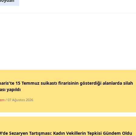
Soydan
ris'te 15 Temmuz suikastı firarisinin gösterdiği alanlarda silah
sı yapıldı
dem
/ 07 Ağustos 2026
de Sezaryen Tartışması: Kadın Vekillerin Tepkisi Gündem Oldu