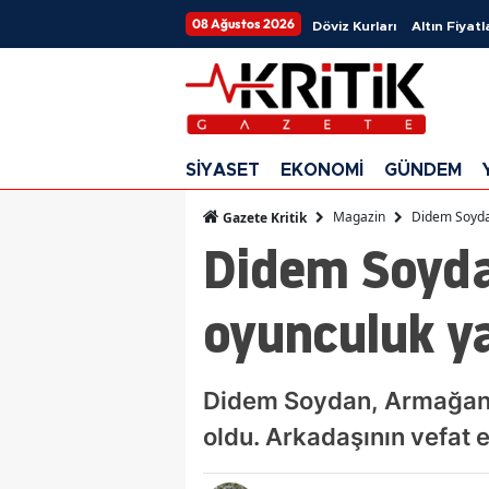
08 Ağustos 2026
Döviz Kurları
Altın Fiyatl
SİYASET
EKONOMİ
GÜNDEM
Magazin
Didem Soyda
Gazete Kritik
Didem Soyda
oyunculuk y
Didem Soydan, Armağan Ç
oldu. Arkadaşının vefat 