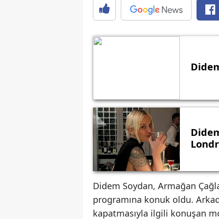
Didem
Didem
Londr
Didem Soydan, Armağan Çağlay
programına konuk oldu. Arkada
kapatmasıyla ilgili konuşan mo