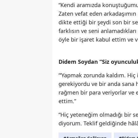
“Kendi aramızda konuştuğumuz
Zaten vefat eden arkadaşımın 
dikte ettiği bir şeydi son bir s
farklısın ve seni anlamadıklar
öyle bir işaret kabul ettim ve
Didem Soydan “Siz oyunculuk 
“‘Yapmak zorunda kaldım. Hi
gerekiyordu ve bir anda sana hi
rağmen bir para veriyorlar ve ev
ettim.”
“Hiç yeteneğim olmadığı bir se
diyorum. Teklif geldiğinde hâl