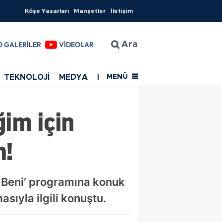
Köşe Yazarları
Manşetler
İletişim
O GALERİLER
VİDEOLAR
Ara
TEKNOLOJİ
MEDYA
EĞİTİM
SAĞLIK
Resmi Rekla
MENÜ
im için
m!
 Beni’ programına konuk
sıyla ilgili konuştu.