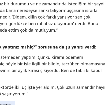
 bir durumdu ve ne zamandır da istediğim bir şeydi
da bana neredeyse sanki biliyormuşçasına ısrarla
enedir. ‘Didem, dilin çok farklı yansıyor sen çok
ı yeri gördükçe ben rahatsız oluyorum’ derdi. Bunu
 veda ettim çok da mutluyum.”
yaptınız mı hiç?” sorusuna da şu yanıtı verdi:
ç istemeden yaptım. Çünkü kiramı ödemem
ç böyle bir işle ilgili bir bilgin, tecrüben olmamasın
inin bir aylık kirası çıkıyordu. Ben de tabii ki kabul
ktörde iki, üç işte yer aldım. Çok uzun zamandır hayı
â şaşırıyorum.”