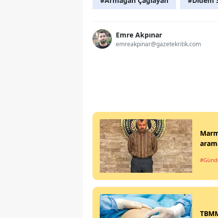
#Armağan Çağlayan
#Didem 
Emre Akpınar
emreakpinar@gazetekritik.com
Marma
arama
#Gün
TBMM'