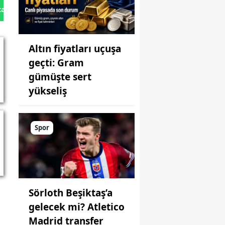
tan Gönder
Altın fiyatları uçuşa
geçti: Gram
gümüşte sert
yükseliş
Spor
Sörloth Beşiktaş’a
gelecek mi? Atletico
Madrid transfer