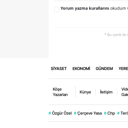
Yorum yazma kurallarını
okudum v
* Bu içerik ile
SİYASET
EKONOMİ
GÜNDEM
YERE
Köşe
Vid
Künye
İletişim
Yazarları
Gal
#
Özgür Özel
#
Çerçeve Yasa
#
Chp
#
Ter