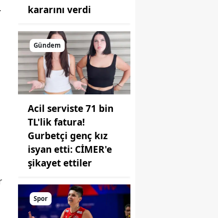
.
kararını verdi
Gündem
Acil serviste 71 bin
TL'lik fatura!
a
Gurbetçi genç kız
isyan etti: CİMER'e
şikayet ettiler
r
Spor