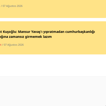
k
/ 07 Ağustos 2026
nt Kuşoğlu: Mansur Yavaş'ı yıpratmadan cumhurbaşkanlığı
lığına zamansız girmemek lazım
et
/ 07 Ağustos 2026