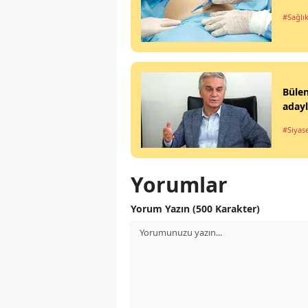
#Sağlı
Büle
aday
#Siyas
Yorumlar
Yorum Yazın (500 Karakter)