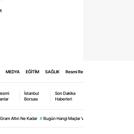
R
MEDYA
EĞİTİM
SAĞLIK
Resmi Reklamlar
Resmi
İstanbul
Son Dakika
lanlar
Borsası
Haberleri
Gram Altın Ne Kadar
#
Bugün Hangi Maçlar Var?
#
Ons Altın