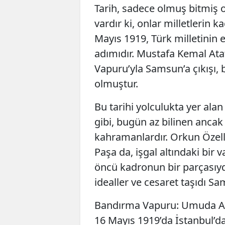
Tarih, sadece olmuş bitmiş ola
vardır ki, onlar milletlerin 
Mayıs 1919, Türk milletinin es
adımıdır. Mustafa Kemal Ata
Vapuru’yla Samsun’a çıkışı,
olmuştur.
Bu tarihi yolculukta yer ala
gibi, bugün az bilinen ancak
kahramanlardır. Orkun Özel
Paşa da, işgal altındaki bir
öncü kadronun bir parçasıydı.
idealler ve cesaret taşıdı Sa
Bandırma Vapuru: Umuda Aç
16 Mayıs 1919’da İstanbul’d