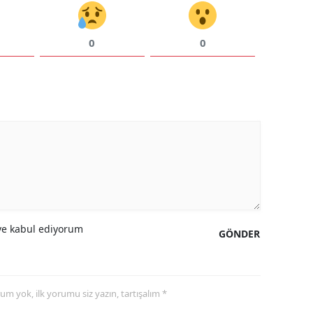
0
0
e kabul ediyorum
GÖNDER
yorum yok, ilk yorumu siz yazın, tartışalım *