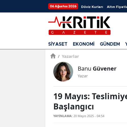
06 Ağustos 2026
Döviz Kurları
Altın Fiyatl
SİYASET
EKONOMİ
GÜNDEM
/
Yazarlar
Banu
Güvener
Yazar
19 Mayıs: Teslimiy
Başlangıcı
YAYINLAMA:
20 Mayıs 2025 - 04:54