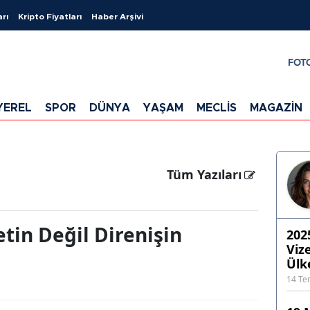
arı
Kripto Fiyatları
Haber Arşivi
FOT
YEREL
SPOR
DÜNYA
YAŞAM
MECLİS
MAGAZİN
Tüm Yazıları
etin Değil Direnişin
202
Viz
Ülk
14 T