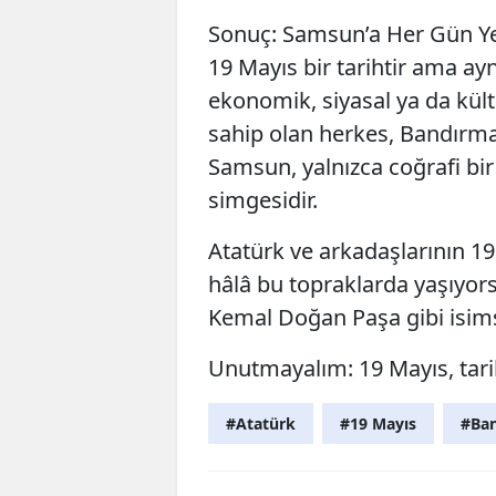
Sonuç: Samsun’a Her Gün Y
19 Mayıs bir tarihtir ama a
ekonomik, siyasal ya da kült
sahip olan herkes, Bandırma
Samsun, yalnızca coğrafi bir ş
simgesidir.
Atatürk ve arkadaşlarının 19
hâlâ bu topraklarda yaşıyo
Kemal Doğan Paşa gibi isim
Unutmayalım: 19 Mayıs, tarih
#Atatürk
#19 Mayıs
#Ba