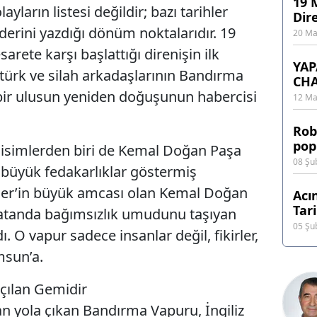
19 
yların listesi değildir; bazı tarihler
Dir
kaderini yazdığı dönüm noktalarıdır. 19
20 Ma
arete karşı başlattığı direnişin ilk
YAP
türk ve silah arkadaşlarının Bandırma
CH
 bir ulusun yeniden doğuşunun habercisi
12 Ma
Rob
pop
n isimlerden biri de Kemal Doğan Paşa
08 Şu
 büyük fedakarlıklar göstermiş
ler’in büyük amcası olan Kemal Doğan
Acı
Tar
 vatanda bağımsızlık umudunu taşıyan
05 Şu
 O vapur sadece insanlar değil, fikirler,
msun’a.
ılan Gemidir
an yola çıkan Bandırma Vapuru, İngiliz