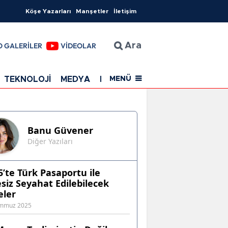
Köşe Yazarları
Manşetler
İletişim
O GALERİLER
VİDEOLAR
Ara
TEKNOLOJİ
MEDYA
EĞİTİM
SAĞLIK
Resmi Rekla
MENÜ
Banu
Güvener
Diğer Yazıları
5’te Türk Pasaportu ile
esiz Seyahat Edilebilecek
eler
emmuz 2025