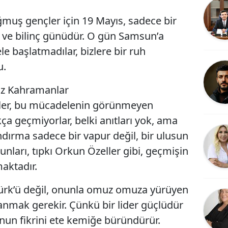
muş gençler için 19 Mayıs, sadece bir
k ve bilinç günüdür. O gün Samsun’a
le başlatmadılar, bizlere bir ruh
u.
iz Kahramanlar
mler, bu mücadelenin görünmeyen
ça geçmiyorlar, belki anıtları yok, ama
ndırma sadece bir vapur değil, bir ulusun
runları, tıpkı Orkun Özeller gibi, geçmişin
aktadır.
türk’ü değil, onunla omuz omuza yürüyen
anmak gerekir. Çünkü bir lider güçlüdür
un fikrini ete kemiğe büründürür.