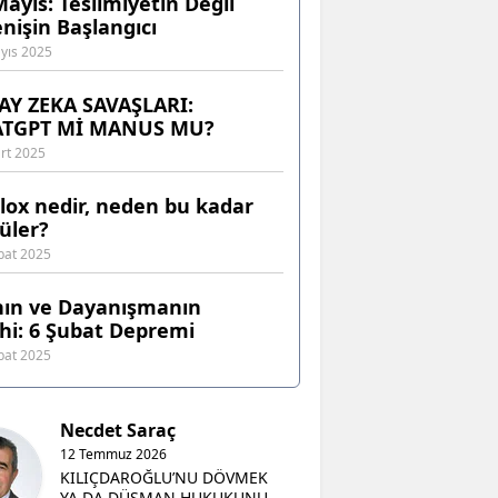
Mayıs: Teslimiyetin Değil
enişin Başlangıcı
yıs 2025
AY ZEKA SAVAŞLARI:
ATGPT Mİ MANUS MU?
rt 2025
lox nedir, neden bu kadar
üler?
bat 2025
nın ve Dayanışmanın
ihi: 6 Şubat Depremi
bat 2025
Necdet Saraç
12 Temmuz 2026
KILIÇDAROĞLU’NU DÖVMEK
YA DA DÜŞMAN HUKUKUNU