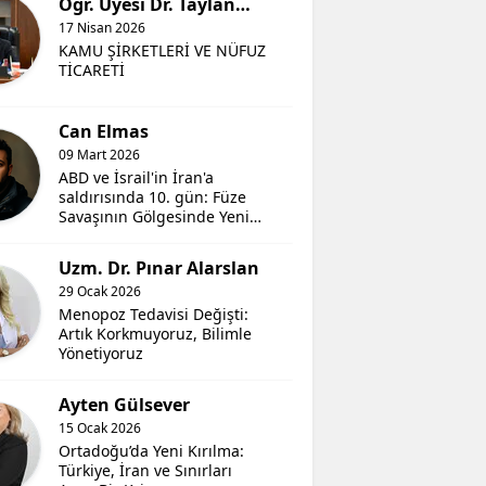
Öğr. Üyesi Dr. Taylan
Engin
17 Nisan 2026
KAMU ŞİRKETLERİ VE NÜFUZ
TİCARETİ
Can Elmas
09 Mart 2026
ABD ve İsrail'in İran'a
saldırısında 10. gün: Füze
Savaşının Gölgesinde Yeni
Bir Bölgesel Hesaplaşma
Uzm. Dr. Pınar Alarslan
29 Ocak 2026
Menopoz Tedavisi Değişti:
Artık Korkmuyoruz, Bilimle
Yönetiyoruz
Ayten Gülsever
15 Ocak 2026
Ortadoğu’da Yeni Kırılma:
Türkiye, İran ve Sınırları