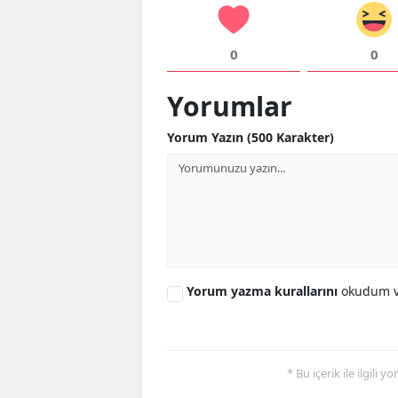
0
0
Yorumlar
Yorum Yazın (500 Karakter)
Yorum yazma kurallarını
okudum v
* Bu içerik ile ilgili 