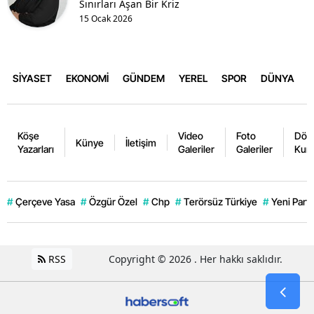
Sınırları Aşan Bir Kriz
15 Ocak 2026
SİYASET
EKONOMİ
GÜNDEM
YEREL
SPOR
DÜNYA
Köşe
Video
Foto
Dövi
Künye
İletişim
Yazarları
Galeriler
Galeriler
Kurl
#
Çerçeve Yasa
#
Özgür Özel
#
Chp
#
Terörsüz Türkiye
#
Yeni Parti
RSS
Copyright © 2026 . Her hakkı saklıdır.