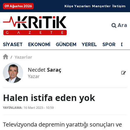
09 Ağustos 2026
Köşe Yazarları
Manşetler
İletişim
Ara
SİYASET
EKONOMİ
GÜNDEM
YEREL
SPOR
DÜ
/
Yazarlar
Necdet
Saraç
Yazar
Halen istifa eden yok
YAYINLAMA:
16 Mart 2023 - 10:59
Televizyonda depremin yarattığı sonuçları ve