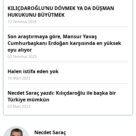
KILIÇDAROĞLU’NU DÖVMEK YA DA DÜŞMAN
HUKUKUNU BÜYÜTMEK
12 Temmuz 2026
Son araştırmaya göre, Mansur Yavaş
Cumhurbaşkanı Erdoğan karşısında en yüksek
oyu alıyor
03 Temmuz 2025
Halen istifa eden yok
16 Mart 2023
Necdet Saraç yazdı: Kılıçdaroğlu ile başka bir
Türkiye mümkün
03 Mart 2023
Necdet Saraç