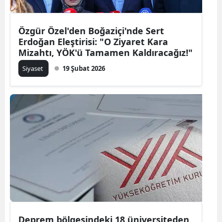
Özgür Özel'den Boğaziçi'nde Sert
Erdoğan Eleştirisi: "O Ziyaret Kara
Mizahtı, YÖK'ü Tamamen Kaldıracağız!"
Siyaset
19 Şubat 2026
Deprem bölgesindeki 18 üniversiteden