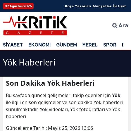
07 Ağustos 2026
Köşe Yazarları
Manşetler
İletişim
Ara
SİYASET
EKONOMİ
GÜNDEM
YEREL
SPOR
DÜ
Yök Haberleri
Son Dakika Yök Haberleri
Bu sayfada güncel gelişmeleri takip edenler için
Yök
ile ilgili en son gelişmeler ve son dakika Yök haberleri
sunulmaktadır. Yök videoları, Yök fotoğrafları ve Yök
haberleri
Güncelleme Tarihi:
Mayıs 25, 2026 13:06