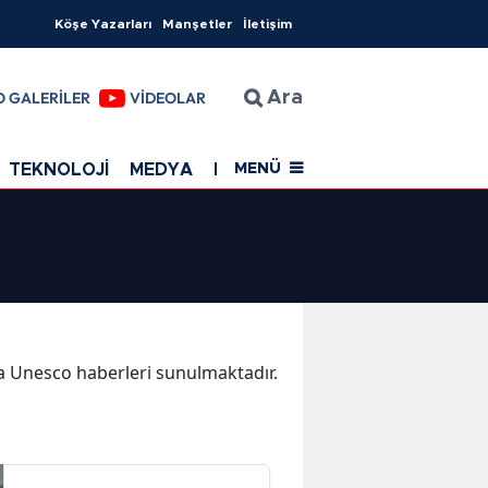
Köşe Yazarları
Manşetler
İletişim
O GALERİLER
VİDEOLAR
Ara
TEKNOLOJİ
MEDYA
EĞİTİM
SAĞLIK
Resmi Rekla
MENÜ
ika Unesco haberleri sunulmaktadır.