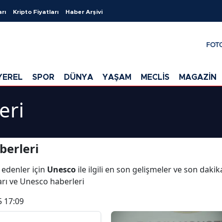
arı
Kripto Fiyatları
Haber Arşivi
FOT
YEREL
SPOR
DÜNYA
YAŞAM
MECLİS
MAGAZİN
eri
berleri
 edenler için
Unesco
ile ilgili en son gelişmeler ve son dak
arı ve Unesco haberleri
5 17:09