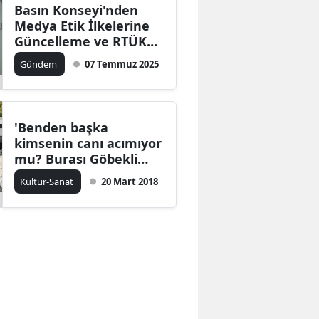
Basın Konseyi'nden
Medya Etik İlkelerine
Güncelleme ve RTÜK
Uygulamaları Üzerine
Gündem
07 Temmuz 2025
Uyarı
'Benden başka
kimsenin canı acımıyor
mu? Burası Göbekli
Tepe'
Kültür-Sanat
20 Mart 2018