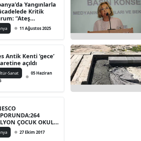
panya’da Yangınlarla
cadelede Kritik
rum: “Ateş
rdapları” ve
ünya
11 Ağustos 2025
hliyeler Sürüyor
es Antik Kenti ‘gece’
yaretine açıldı
ltür-Sanat
05 Haziran
5
NESCO
PORUNDA:264
LYON ÇOCUK OKUL
ÜZÜ GÖRMÜYOR
ünya
27 Ekim 2017