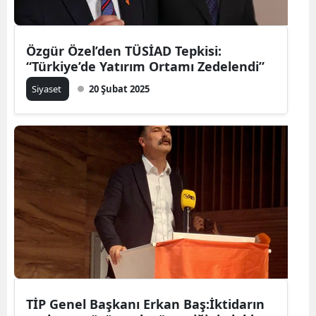
Özgür Özel’den TÜSİAD Tepkisi:
“Türkiye’de Yatırım Ortamı Zedelendi”
Siyaset
20 Şubat 2025
TİP Genel Başkanı Erkan Baş:İktidarın