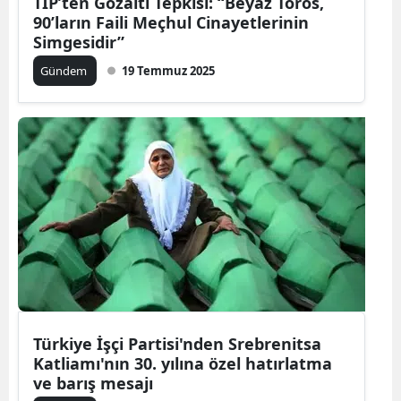
TİP’ten Gözaltı Tepkisi: “Beyaz Toros,
90’ların Faili Meçhul Cinayetlerinin
Simgesidir”
Gündem
19 Temmuz 2025
Türkiye İşçi Partisi'nden Srebrenitsa
Katliamı'nın 30. yılına özel hatırlatma
ve barış mesajı