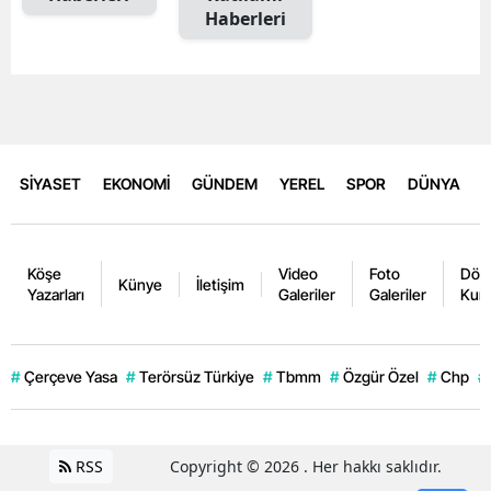
Haberleri
SİYASET
EKONOMİ
GÜNDEM
YEREL
SPOR
DÜNYA
Köşe
Video
Foto
Dövi
Künye
İletişim
Yazarları
Galeriler
Galeriler
Kurl
#
Çerçeve Yasa
#
Terörsüz Türkiye
#
Tbmm
#
Özgür Özel
#
Chp
#
RSS
Copyright © 2026 . Her hakkı saklıdır.