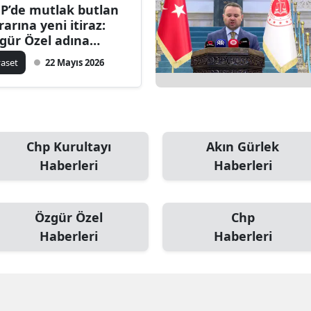
P’de mutlak butlan
rarına yeni itiraz:
gür Özel adına
şvuru yapıldı
yaset
22 Mayıs 2026
Chp Kurultayı
Akın Gürlek
Haberleri
Haberleri
Özgür Özel
Chp
Haberleri
Haberleri