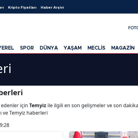
arı
Kripto Fiyatları
Haber Arşivi
FOT
YEREL
SPOR
DÜNYA
YAŞAM
MECLİS
MAGAZİN
ri
erleri
 edenler için
Temyiz
ile ilgili en son gelişmeler ve son daki
rı ve Temyiz haberleri
9:28