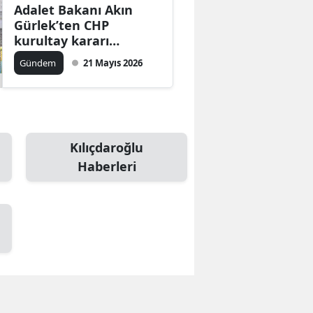
Adalet Bakanı Akın
Gürlek’ten CHP
kurultay kararı
açıklaması: “Temyiz
Gündem
21 Mayıs 2026
yolu açıktır”
Kılıçdaroğlu
Haberleri