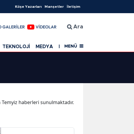
Köşe Yazarları
Manşetler
İletişim
O GALERİLER
VİDEOLAR
Ara
TEKNOLOJİ
MEDYA
EĞİTİM
SAĞLIK
Resmi Rekla
MENÜ
ka Temyiz haberleri sunulmaktadır.