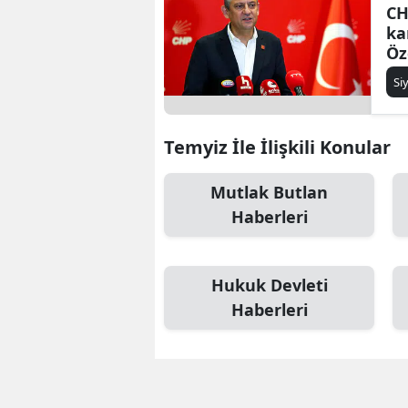
CH
ka
Öz
ba
Si
Temyiz İle İlişkili Konular
Mutlak Butlan
Haberleri
Hukuk Devleti
Haberleri