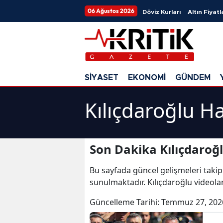
06 Ağustos 2026
Döviz Kurları
Altın Fiyatl
SİYASET
EKONOMİ
GÜNDEM
Kılıçdaroğlu H
Son Dakika Kılıçdaroğl
Bu sayfada güncel gelişmeleri takip
sunulmaktadır. Kılıçdaroğlu videolar
Güncelleme Tarihi:
Temmuz 27, 202