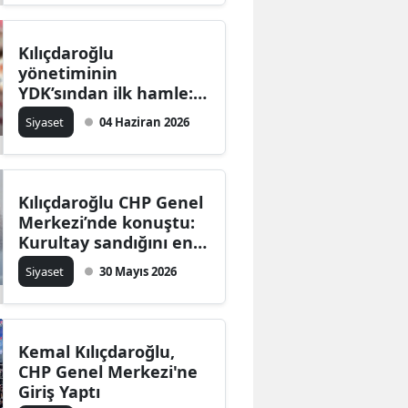
Kılıçdaroğlu
yönetiminin
YDK’sından ilk hamle:
Özel dönemindeki
Siyaset
04 Haziran 2026
ihraç kararları iptal
edildi
Kılıçdaroğlu CHP Genel
Merkezi’nde konuştu:
Kurultay sandığını en
kısa sürede
Siyaset
30 Mayıs 2026
getireceğim
Kemal Kılıçdaroğlu,
CHP Genel Merkezi'ne
Giriş Yaptı