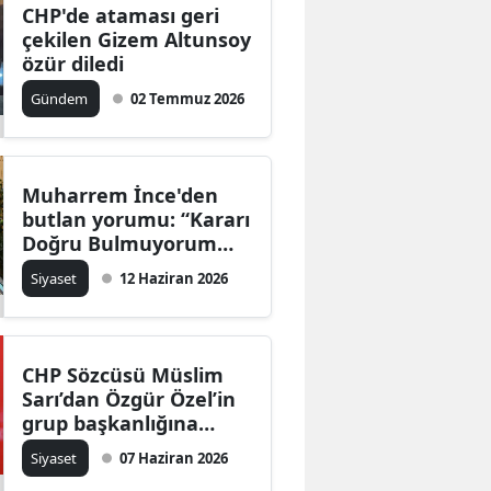
CHP'de ataması geri
çekilen Gizem Altunsoy
özür diledi
Gündem
02 Temmuz 2026
Muharrem İnce'den
butlan yorumu: “Kararı
Doğru Bulmuyorum
Ama Uymak Zorunlu”
Siyaset
12 Haziran 2026
CHP Sözcüsü Müslim
Sarı’dan Özgür Özel’in
grup başkanlığına
ilişkin dikkat çeken
Siyaset
07 Haziran 2026
çıkış