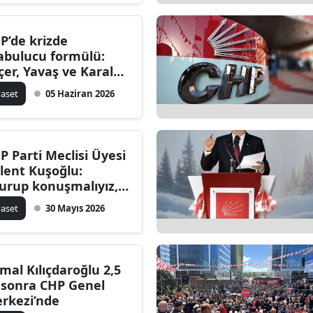
P’de krizde
abulucu formülü:
çer, Yavaş ve Karalar
vrede
yaset
05 Haziran 2026
P Parti Meclisi Üyesi
lent Kuşoğlu:
urup konuşmalıyız,
ye ayrışıyoruz?
yaset
30 Mayıs 2026
mal Kılıçdaroğlu 2,5
l sonra CHP Genel
rkezi’nde