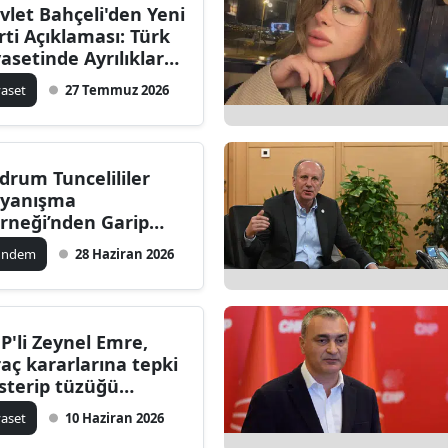
vlet Bahçeli'den Yeni
rti Açıklaması: Türk
yasetinde Ayrılıklar
çsüzlük Değil,
yaset
27 Temmuz 2026
nginliktir
drum Tuncelililer
yanışma
rneği’nden Garip
de Cemevi
ündem
28 Haziran 2026
ıklaması
P'li Zeynel Emre,
raç kararlarına tepki
sterip tüzüğü
tırlattı
yaset
10 Haziran 2026