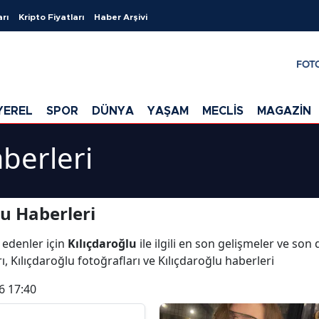
arı
Kripto Fiyatları
Haber Arşivi
FOT
YEREL
SPOR
DÜNYA
YAŞAM
MECLİS
MAGAZİN
aberleri
u Haberleri
 edenler için
Kılıçdaroğlu
ile ilgili en son gelişmeler ve son
ı, Kılıçdaroğlu fotoğrafları ve Kılıçdaroğlu haberleri
6 17:40