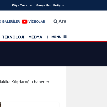
Köşe Yazarları
Manşetler
İletişim
O GALERİLER
VİDEOLAR
Ara
TEKNOLOJİ
MEDYA
EĞİTİM
SAĞLIK
Resmi Rekla
MENÜ
 dakika Kılıçdaroğlu haberleri