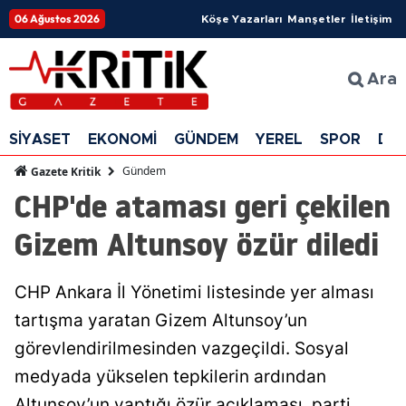
06 Ağustos 2026
Köşe Yazarları
Manşetler
İletişim
Ara
SİYASET
EKONOMİ
GÜNDEM
YEREL
SPOR
DÜ
Gündem
Gazete Kritik
CHP'de ataması geri çekilen
Gizem Altunsoy özür diledi
CHP Ankara İl Yönetimi listesinde yer alması
tartışma yaratan Gizem Altunsoy’un
görevlendirilmesinden vazgeçildi. Sosyal
medyada yükselen tepkilerin ardından
Altunsoy’un yaptığı özür açıklaması, parti