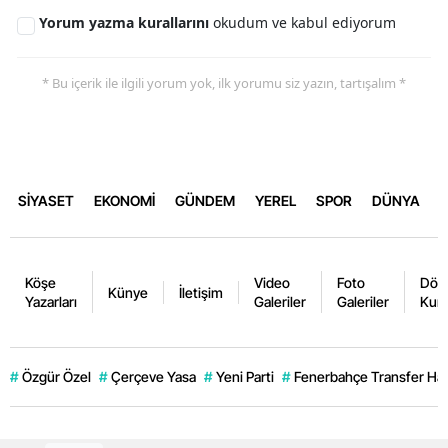
Yorum yazma kurallarını
okudum ve kabul ediyorum
* Bu içerik ile ilgili yorum yok, ilk yorumu siz yazın, tartışalım *
SİYASET
EKONOMİ
GÜNDEM
YEREL
SPOR
DÜNYA
Köşe
Video
Foto
Dövi
Künye
İletişim
Yazarları
Galeriler
Galeriler
Kurl
#
Özgür Özel
#
Çerçeve Yasa
#
Yeni Parti
#
Fenerbahçe Transfer Hab