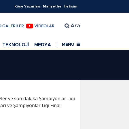
Köşe Yazarları
Manşetler
İletişim
O GALERİLER
VİDEOLAR
Ara
TEKNOLOJİ
MEDYA
EĞİTİM
SAĞLIK
Resmi Rekla
MENÜ
meler ve son dakika Şampiyonlar Ligi
arı ve Şampiyonlar Ligi Finali