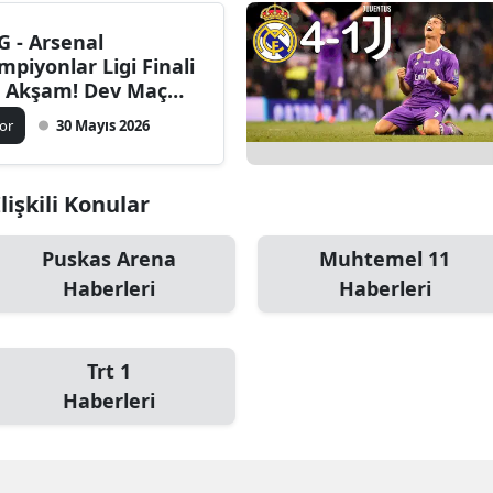
G - Arsenal
mpiyonlar Ligi Finali
 Akşam! Dev Maç
T 1'de: İşte Saat ve
or
30 Mayıs 2026
htemel 11'ler
lişkili Konular
Puskas Arena
Muhtemel 11
Haberleri
Haberleri
Trt 1
Haberleri