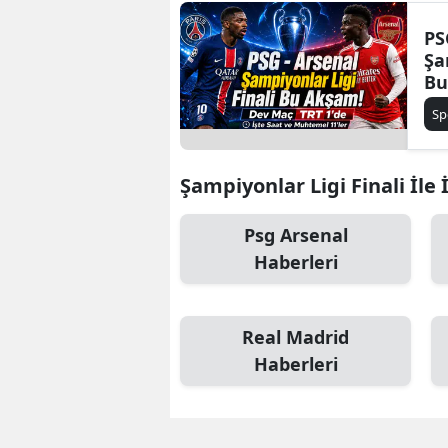
PS
Şa
Bu
TR
Sp
Mu
Şampiyonlar Ligi Finali İle İ
Psg Arsenal
Haberleri
Real Madrid
Haberleri