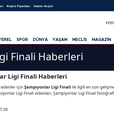
arı
Kripto Fiyatları
Haber Arşivi
FOT
YEREL
SPOR
DÜNYA
YAŞAM
MECLİS
MAGAZİN
i Finali Haberleri
 Ligi Finali Haberleri
 edenler için
Şampiyonlar Ligi Finali
ile ilgili en son geliş
yonlar Ligi Finali videoları, Şampiyonlar Ligi Finali fotoğrafl
7:39