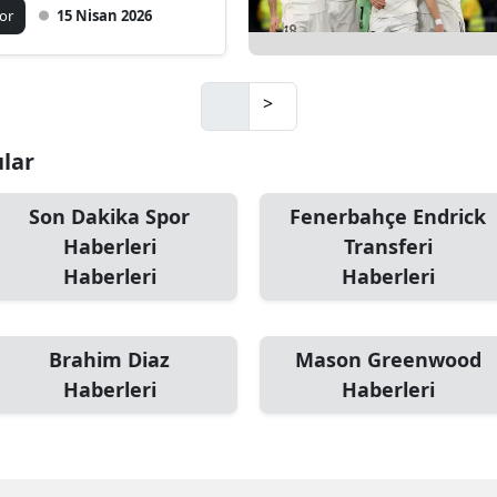
v rövanşta tüm
or
15 Nisan 2026
zler Allianz Arena’da
>
ular
Son Dakika Spor
Fenerbahçe Endrick
Haberleri
Transferi
Haberleri
Haberleri
Brahim Diaz
Mason Greenwood
Haberleri
Haberleri