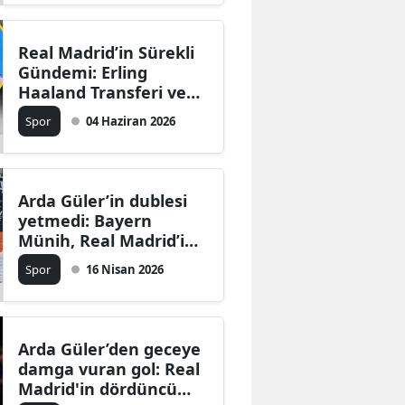
Real Madrid’in Sürekli
Gündemi: Erling
Haaland Transferi ve
Enrique Riquelme’nin O
Spor
04 Haziran 2026
“Cesur” Vaatleri
Arda Güler’in dublesi
yetmedi: Bayern
Münih, Real Madrid’i
Şampiyonlar Ligi
Spor
16 Nisan 2026
dışında bıraktı
Arda Güler’den geceye
damga vuran gol: Real
Madrid'in dördüncü