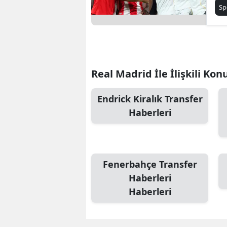
de
Sp
gö
Real Madrid İle İlişkili Kon
Endrick Kiralık Transfer
Haberleri
Fenerbahçe Transfer
Haberleri
Haberleri