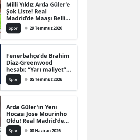
Milli Yıldız Arda Güler’e
Şok Liste! Real
Madrid’de Maaşı Belli
Oldu, Türkiye'de
Spor
29 Temmuz 2026
Oynasa 10 Katı
Fazlasını Alır!
Fenerbahçe’de Brahim
Diaz-Greenwood
hesabı: “Yarı maliyet”
iddiası transfer
Spor
05 Temmuz 2026
gündemini değiştirdi
Arda Güler'in Yeni
Hocası Jose Mourinho
Oldu! Real Madrid'de
Tarihi Dönüş Resmen
Spor
08 Haziran 2026
Duyuruldu