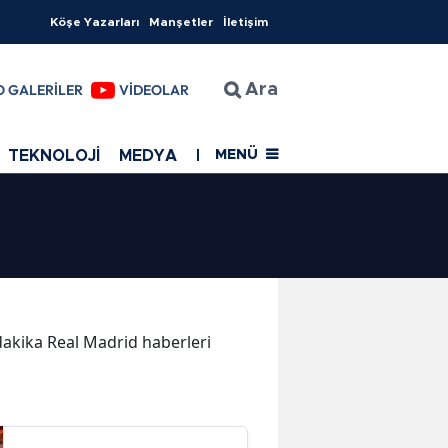
Köşe Yazarları
Manşetler
İletişim
O GALERİLER
VİDEOLAR
Ara
TEKNOLOJİ
MEDYA
EĞİTİM
SAĞLIK
Resmi Rekla
MENÜ
 dakika Real Madrid haberleri