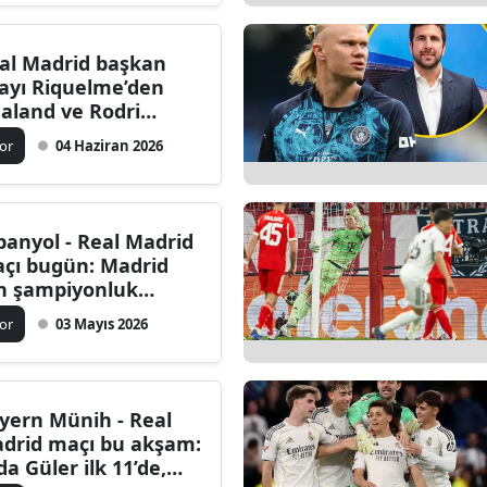
al Madrid başkan
ayı Riquelme’den
aland ve Rodri
adi: “Seçilirsem ikisi
or
04 Haziran 2026
 gelecek”
panyol - Real Madrid
çı bugün: Madrid
in şampiyonluk
rışında son çıkış
or
03 Mayıs 2026
yern Münih - Real
drid maçı bu akşam:
da Güler ilk 11’de,