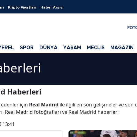
arı
Kripto Fiyatları
Haber Arşivi
FOT
YEREL
SPOR
DÜNYA
YAŞAM
MECLİS
MAGAZİN
berleri
d Haberleri
 edenler için
Real Madrid
ile ilgili en son gelişmeler ve son
ı, Real Madrid fotoğrafları ve Real Madrid haberleri
6 13:41