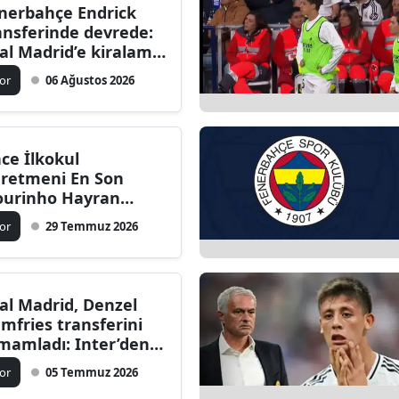
nerbahçe Endrick
ansferinde devrede:
al Madrid’e kiralama
lifi iddiası
or
06 Ağustos 2026
ce İlkokul
retmeni En Son
urinho Hayran
ldı: Arda Güler
or
29 Temmuz 2026
panya Basınını Salladı
ne, Baba ve Sevgilisi
rurlandı!
al Madrid, Denzel
mfries transferini
mamladı: Inter’den 4
llık imza
or
05 Temmuz 2026