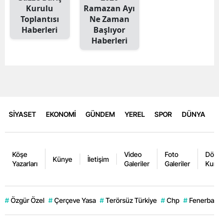
Kurulu
Ramazan Ayı
Toplantısı
Ne Zaman
Haberleri
Başlıyor
Haberleri
SİYASET
EKONOMİ
GÜNDEM
YEREL
SPOR
DÜNYA
Köşe
Video
Foto
Dövi
Künye
İletişim
Yazarları
Galeriler
Galeriler
Kurl
#
Özgür Özel
#
Çerçeve Yasa
#
Terörsüz Türkiye
#
Chp
#
Fenerbahç