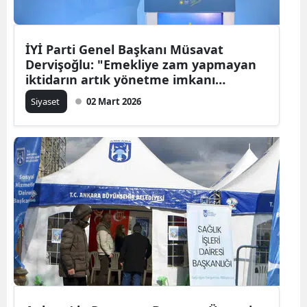
İYİ Parti Genel Başkanı Müsavat
Dervişoğlu: "Emekliye zam yapmayan
iktidarın artık yönetme imkanı
kalmadı"
Siyaset
02 Mart 2026