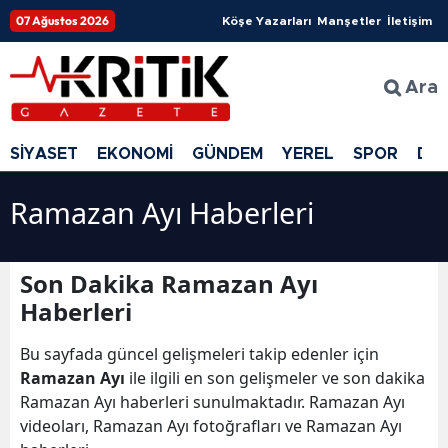
07 Ağustos 2026
Köşe Yazarları
Manşetler
İletişim
Ara
SİYASET
EKONOMİ
GÜNDEM
YEREL
SPOR
DÜ
Ramazan Ayı Haberleri
Son Dakika Ramazan Ayı
Haberleri
Bu sayfada güncel gelişmeleri takip edenler için
Ramazan Ayı
ile ilgili en son gelişmeler ve son dakika
Ramazan Ayı haberleri sunulmaktadır. Ramazan Ayı
videoları, Ramazan Ayı fotoğrafları ve Ramazan Ayı