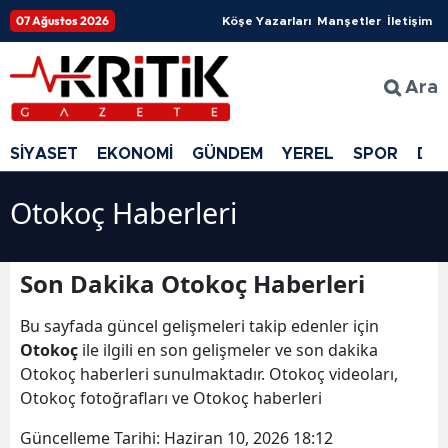
07 Ağustos 2026
Köşe Yazarları
Manşetler
İletişim
Ara
SİYASET
EKONOMİ
GÜNDEM
YEREL
SPOR
DÜ
Otokoç Haberleri
Son Dakika Otokoç Haberleri
Bu sayfada güncel gelişmeleri takip edenler için
Otokoç
ile ilgili en son gelişmeler ve son dakika
Otokoç haberleri sunulmaktadır. Otokoç videoları,
Otokoç fotoğrafları ve Otokoç haberleri
Güncelleme Tarihi:
Haziran 10, 2026 18:12