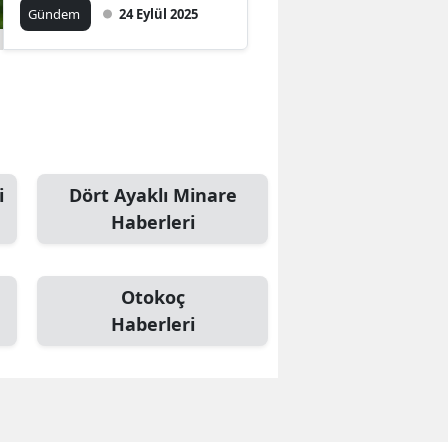
yasak ve 15 yıla kadar
Gündem
24 Eylül 2025
hapis cezası isteniyor
i
Dört Ayaklı Minare
Haberleri
Otokoç
Haberleri