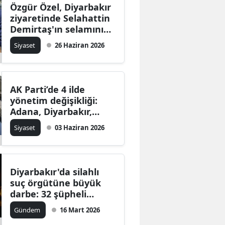
Özgür Özel, Diyarbakır
ziyaretinde Selahattin
Demirtaş'ın selamını
iletti
Siyaset
26 Haziran 2026
AK Parti’de 4 ilde
yönetim değişikliği:
Adana, Diyarbakır,
Giresun ve Siirt’te yeni
Siyaset
03 Haziran 2026
dönem
Diyarbakır'da silahlı
suç örgütüne büyük
darbe: 32 şüpheli
yakalandı, 10'u
Gündem
16 Mart 2026
tutuklandı