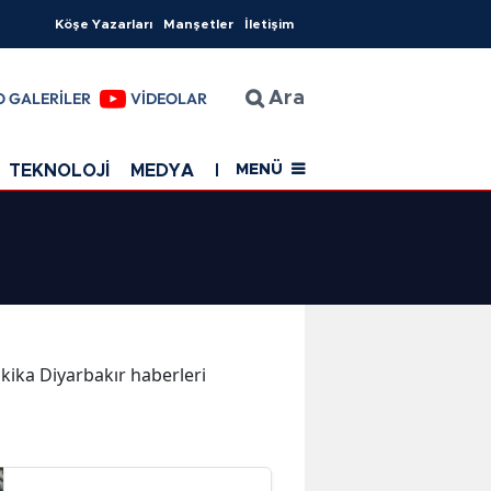
Köşe Yazarları
Manşetler
İletişim
O GALERİLER
VİDEOLAR
Ara
TEKNOLOJİ
MEDYA
EĞİTİM
SAĞLIK
Resmi Rekla
MENÜ
akika Diyarbakır haberleri