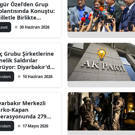
gür Özel’den Grup
plantısında Konuştu:
illetle Birlikte
zanacağız”
yaset
30 Haziran 2026
ç Grubu Şirketlerine
nelik Saldırılar
rüyor: Diyarbakır'da
okoç Bayisi de Hedef
ündem
10 Haziran 2026
ındı
yarbakır Merkezli
rko-Kapan
erasyonunda 279
pheli Tutuklandı
ündem
17 Mayıs 2026