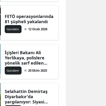
FETÖ operasyonlarında
81 şüpheli yakalandı
Gündem
12 Ocak 2026
İçişleri Bakanı Ali
Yerlikaya, polislere
yönelik sarf edilen
sözlere tepki göster
Gündem
20 Ekim 2025
Selahattin Demirtaş
Diyarbakır'da
yargılanıyor: Siyasi