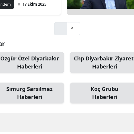
rış hakim olacak”
ündem
17 Ekim 2025
>
ar
Özgür Özel Diyarbakır
Chp Diyarbakır Ziyaret
Haberleri
Haberleri
Simurg Sarsılmaz
Koç Grubu
Haberleri
Haberleri