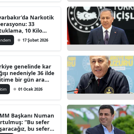
yarbakır’da Narkotik
erasyonu: 33
tuklama, 10 Kilo
rar ve 45 Bin Hap Ele
ündem
17 Şubat 2026
çirildi
rkiye genelinde kar
ğışı nedeniyle 36 ilde
itime bir gün ara
ildi
itim
01 Ocak 2026
MM Başkanı Numan
rtulmuş: “Bu sefer
şaracağız, bu sefer