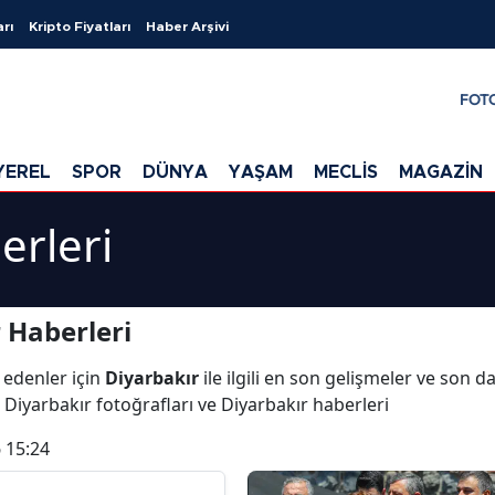
arı
Kripto Fiyatları
Haber Arşivi
FOT
YEREL
SPOR
DÜNYA
YAŞAM
MECLİS
MAGAZİN
erleri
 Haberleri
 edenler için
Diyarbakır
ile ilgili en son gelişmeler ve son d
 Diyarbakır fotoğrafları ve Diyarbakır haberleri
 15:24