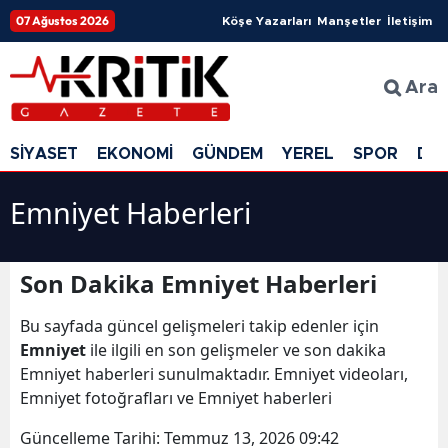
07 Ağustos 2026
Köşe Yazarları
Manşetler
İletişim
Ara
SİYASET
EKONOMİ
GÜNDEM
YEREL
SPOR
DÜ
Emniyet Haberleri
Son Dakika Emniyet Haberleri
Bu sayfada güncel gelişmeleri takip edenler için
Emniyet
ile ilgili en son gelişmeler ve son dakika
Emniyet haberleri sunulmaktadır. Emniyet videoları,
Emniyet fotoğrafları ve Emniyet haberleri
Güncelleme Tarihi:
Temmuz 13, 2026 09:42