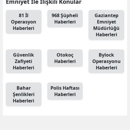
Emniyet İle İlişkili Konular
81 İl
968 Şüpheli
Gaziantep
Operasyon
Haberleri
Emniyet
Haberleri
Müdürlüğü
Haberleri
Güvenlik
Otokoç
Bylock
Zafiyeti
Haberleri
Operasyonu
Haberleri
Haberleri
Bahar
Polis Haftası
Şenlikleri
Haberleri
Haberleri