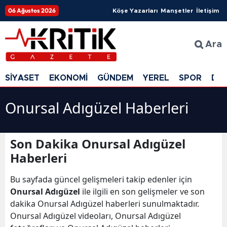
06 Ağustos 2026
Köşe Yazarları
Manşetler
İletişim
Ara
SİYASET
EKONOMİ
GÜNDEM
YEREL
SPOR
DÜ
Onursal Adıgüzel Haberleri
Son Dakika Onursal Adıgüzel
Haberleri
Bu sayfada güncel gelişmeleri takip edenler için
Onursal Adıgüzel
ile ilgili en son gelişmeler ve son
dakika Onursal Adıgüzel haberleri sunulmaktadır.
Onursal Adıgüzel videoları, Onursal Adıgüzel