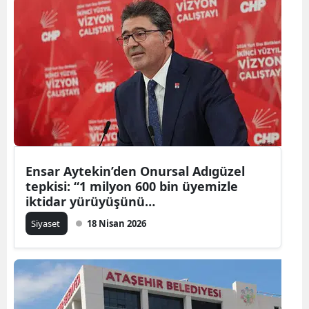
Ensar Aytekin’den Onursal Adıgüzel
tepkisi: “1 milyon 600 bin üyemizle
iktidar yürüyüşünü
durduramayacaklar”
Siyaset
18 Nisan 2026