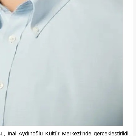
İnal Aydınoğlu Kültür Merkezi’nde gerçekleştirildi.