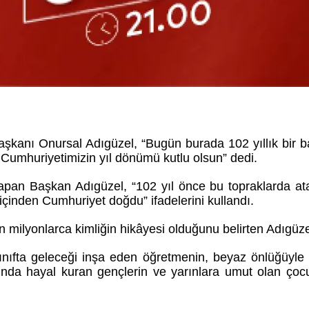
kanı Onursal Adıgüzel, “Bugün burada 102 yıllık bir ba
. Cumhuriyetimizin yıl dönümü kutlu olsun” dedi.
 Başkan Adıgüzel, “102 yıl önce bu topraklarda ataları
 içinden Cumhuriyet doğdu” ifadelerini kullandı.
an milyonlarca kimliğin hikâyesi olduğunu belirten Adıgü
n, sınıfta geleceği inşa eden öğretmenin, beyaz önlüğüy
asında hayal kuran gençlerin ve yarınlara umut olan ço