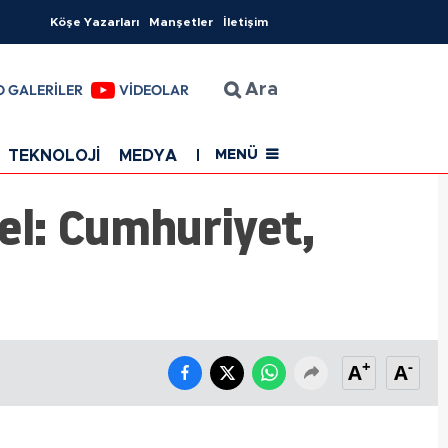
Köşe Yazarları
Manşetler
İletişim
O GALERİLER
VİDEOLAR
Ara
TEKNOLOJİ
MEDYA
EĞİTİM
SAĞLIK
Resmi Rekla
MENÜ
el: Cumhuriyet,
+
-
A
A