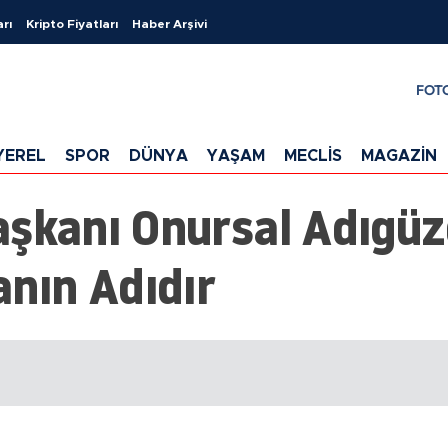
arı
Kripto Fiyatları
Haber Arşivi
FOT
YEREL
SPOR
DÜNYA
YAŞAM
MECLİS
MAGAZİN
aşkanı Onursal Adıgüz
nın Adıdır