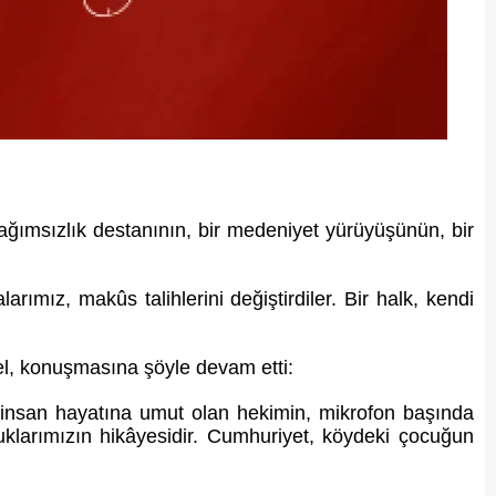
ğımsızlık destanının, bir medeniyet yürüyüşünün, bir
mız, makûs talihlerini değiştirdiler. Bir halk, kendi
zel, konuşmasına şöyle devam etti:
le insan hayatına umut olan hekimin, mikrofon başında
cuklarımızın hikâyesidir. Cumhuriyet, köydeki çocuğun