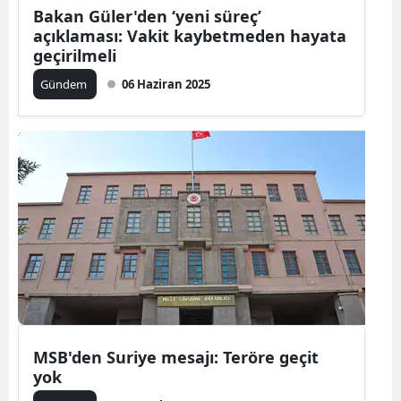
Bakan Güler'den ‘yeni süreç’
açıklaması: Vakit kaybetmeden hayata
geçirilmeli
Gündem
06 Haziran 2025
MSB'den Suriye mesajı: Teröre geçit
yok