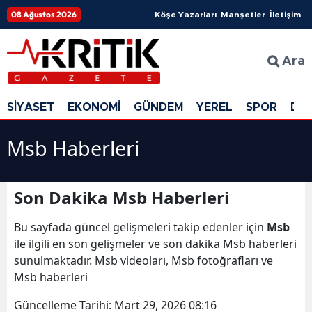
08 Ağustos 2026
Köşe Yazarları
Manşetler
İletişim
Ara
SİYASET
EKONOMİ
GÜNDEM
YEREL
SPOR
DÜ
Msb Haberleri
Son Dakika Msb Haberleri
Bu sayfada güncel gelişmeleri takip edenler için
Msb
ile ilgili en son gelişmeler ve son dakika Msb haberleri
sunulmaktadır. Msb videoları, Msb fotoğrafları ve
Msb haberleri
Güncelleme Tarihi:
Mart 29, 2026 08:16