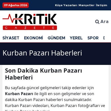
09 Ağustos 2026
Köşe Yazarları
Manşetler
İletişim
Ara
SİYASET
EKONOMİ
GÜNDEM
YEREL
SPOR
DÜ
Kurban Pazarı Haberleri
Son Dakika Kurban Pazarı
Haberleri
Bu sayfada güncel gelişmeleri takip edenler için
Kurban Pazarı
ile ilgili en son gelişmeler ve son
dakika Kurban Pazarı haberleri sunulmaktadır.
Kurban Pazarı videoları, Kurban Pazarı fotoğrafları ve