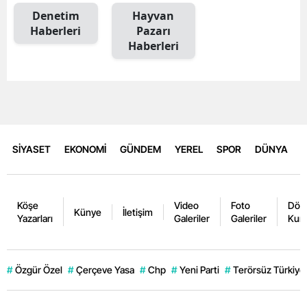
Denetim
Hayvan
Haberleri
Pazarı
Haberleri
SİYASET
EKONOMİ
GÜNDEM
YEREL
SPOR
DÜNYA
Köşe
Video
Foto
Dövi
Künye
İletişim
Yazarları
Galeriler
Galeriler
Kurl
#
Özgür Özel
#
Çerçeve Yasa
#
Chp
#
Yeni Parti
#
Terörsüz Türkiye