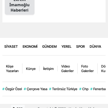
İmamoğlu
Haberleri
SİYASET
EKONOMİ
GÜNDEM
YEREL
SPOR
DÜNYA
Köşe
Video
Foto
Dövi
Künye
İletişim
Yazarları
Galeriler
Galeriler
Kurl
#
Özgür Özel
#
Çerçeve Yasa
#
Terörsüz Türkiye
#
Chp
#
Fenerbahç