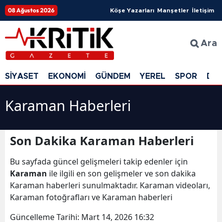
08 Ağustos 2026
Köşe Yazarları
Manşetler
İletişim
Ara
SİYASET
EKONOMİ
GÜNDEM
YEREL
SPOR
DÜ
Karaman Haberleri
Son Dakika Karaman Haberleri
Bu sayfada güncel gelişmeleri takip edenler için
Karaman
ile ilgili en son gelişmeler ve son dakika
Karaman haberleri sunulmaktadır. Karaman videoları,
Karaman fotoğrafları ve Karaman haberleri
Güncelleme Tarihi:
Mart 14, 2026 16:32