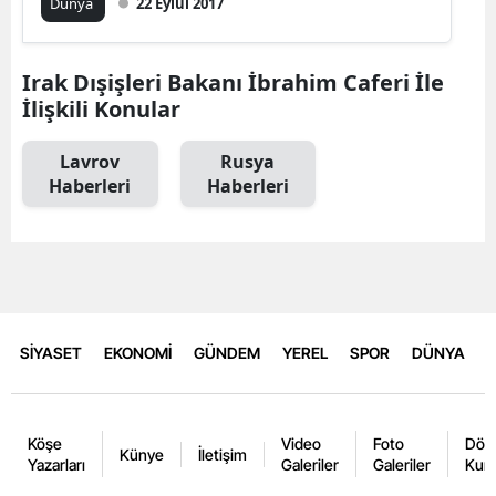
Dünya
22 Eylül 2017
Irak Dışişleri Bakanı İbrahim Caferi İle
İlişkili Konular
Lavrov
Rusya
Haberleri
Haberleri
SİYASET
EKONOMİ
GÜNDEM
YEREL
SPOR
DÜNYA
Köşe
Video
Foto
Dövi
Künye
İletişim
Yazarları
Galeriler
Galeriler
Kurl