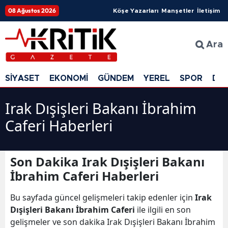
08 Ağustos 2026
Köşe Yazarları
Manşetler
İletişim
Ara
SİYASET
EKONOMİ
GÜNDEM
YEREL
SPOR
DÜ
Irak Dışişleri Bakanı İbrahim
Caferi Haberleri
Son Dakika Irak Dışişleri Bakanı
İbrahim Caferi Haberleri
Bu sayfada güncel gelişmeleri takip edenler için
Irak
Dışişleri Bakanı İbrahim Caferi
ile ilgili en son
gelişmeler ve son dakika Irak Dışişleri Bakanı İbrahim