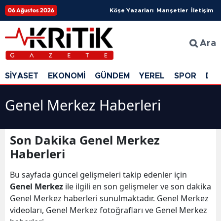
06 Ağustos 2026
Köşe Yazarları
Manşetler
İletişim
Ara
SİYASET
EKONOMİ
GÜNDEM
YEREL
SPOR
DÜ
Genel Merkez Haberleri
Son Dakika Genel Merkez
Haberleri
Bu sayfada güncel gelişmeleri takip edenler için
Genel Merkez
ile ilgili en son gelişmeler ve son dakika
Genel Merkez haberleri sunulmaktadır. Genel Merkez
videoları, Genel Merkez fotoğrafları ve Genel Merkez