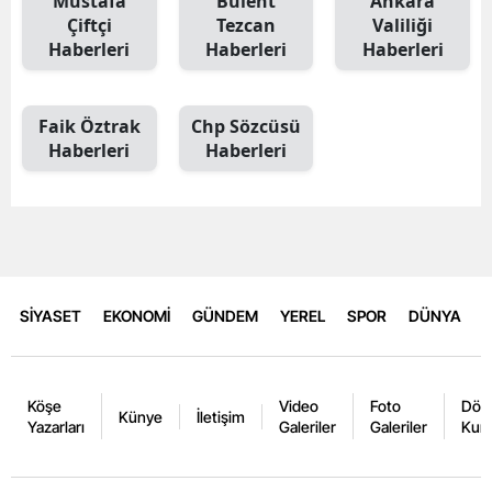
Mustafa
Bülent
Ankara
Çiftçi
Tezcan
Valiliği
Haberleri
Haberleri
Haberleri
Faik Öztrak
Chp Sözcüsü
Haberleri
Haberleri
SİYASET
EKONOMİ
GÜNDEM
YEREL
SPOR
DÜNYA
Köşe
Video
Foto
Dövi
Künye
İletişim
Yazarları
Galeriler
Galeriler
Kurl