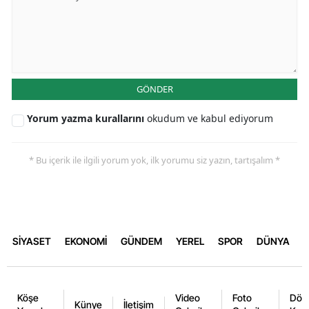
GÖNDER
Yorum yazma kurallarını
okudum ve kabul ediyorum
* Bu içerik ile ilgili yorum yok, ilk yorumu siz yazın, tartışalım *
SİYASET
EKONOMİ
GÜNDEM
YEREL
SPOR
DÜNYA
Köşe
Video
Foto
Dövi
Künye
İletişim