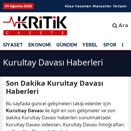
09 Ağustos 2026
Köşe Yazarları
Manşetler
İletişim
Ara
SİYASET
EKONOMİ
GÜNDEM
YEREL
SPOR
DÜ
Kurultay Davası Haberleri
Son Dakika Kurultay Davası
Haberleri
Bu sayfada güncel gelişmeleri takip edenler için
Kurultay Davası
ile ilgili en son gelişmeler ve son
dakika Kurultay Davası haberleri sunulmaktadır.
Kurultay Davası videoları, Kurultay Davası fotoğrafları