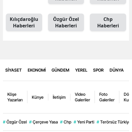
Kılıçdaroğlu
Özgür Özel
Chp
Haberleri
Haberleri
Haberleri
SİYASET
EKONOMİ
GÜNDEM
YEREL
SPOR
DÜNYA
Köşe
Video
Foto
Dövi
Künye
İletişim
Yazarları
Galeriler
Galeriler
Kurl
#
Özgür Özel
#
Çerçeve Yasa
#
Chp
#
Yeni Parti
#
Terörsüz Türkiye