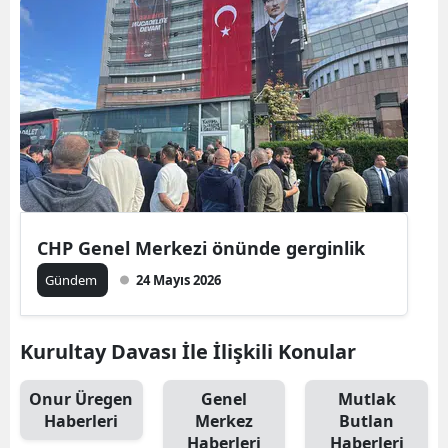
CHP Genel Merkezi önünde gerginlik
Gündem
24 Mayıs 2026
Kurultay Davası İle İlişkili Konular
Onur Üregen
Genel
Mutlak
Haberleri
Merkez
Butlan
Haberleri
Haberleri