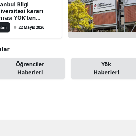
tanbul Bilgi
iversitesi kararı
nrası YÖK’ten
ıklama: Öğrenciler
itim
22 Mayıs 2026
in tedbir alınacak
ular
Öğrenciler
Yök
Haberleri
Haberleri