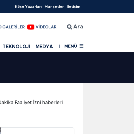
Köşe Yazarları
Manşetler
İletişim
O GALERİLER
VİDEOLAR
Ara
TEKNOLOJİ
MEDYA
EĞİTİM
SAĞLIK
Resmi Rekla
MENÜ
dakika Faaliyet İzni haberleri