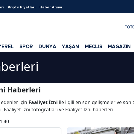
arı
Kripto Fiyatları
Haber Arşivi
FOT
YEREL
SPOR
DÜNYA
YAŞAM
MECLİS
MAGAZİN
aberleri
ni Haberleri
 edenler için
Faaliyet İzni
ile ilgili en son gelişmeler ve son 
, Faaliyet İzni fotoğrafları ve Faaliyet İzni haberleri
1:40