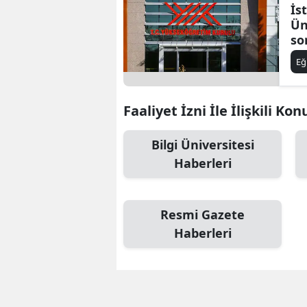
İs
Ün
so
aç
Eğ
iç
Faaliyet İzni İle İlişkili Kon
Bilgi Üniversitesi
Haberleri
Resmi Gazete
Haberleri