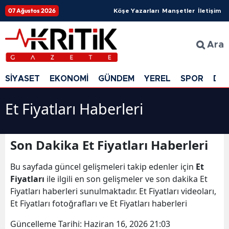
07 Ağustos 2026
Köşe Yazarları
Manşetler
İletişim
Ara
SİYASET
EKONOMİ
GÜNDEM
YEREL
SPOR
DÜ
Et Fiyatları Haberleri
Son Dakika Et Fiyatları Haberleri
Bu sayfada güncel gelişmeleri takip edenler için
Et
Fiyatları
ile ilgili en son gelişmeler ve son dakika Et
Fiyatları haberleri sunulmaktadır. Et Fiyatları videoları,
Et Fiyatları fotoğrafları ve Et Fiyatları haberleri
Güncelleme Tarihi:
Haziran 16, 2026 21:03