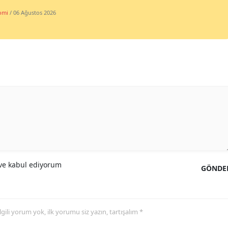
omi
/ 06 Ağustos 2026
e kabul ediyorum
GÖNDE
 ilgili yorum yok, ilk yorumu siz yazın, tartışalım *