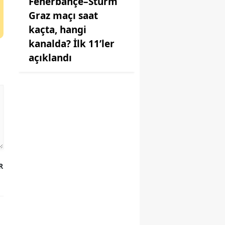
Fenerbahçe–Sturm
Graz maçı saat
kaçta, hangi
kanalda? İlk 11’ler
açıklandı
R