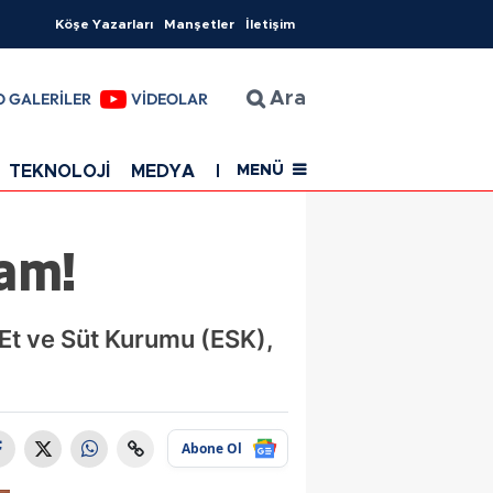
Köşe Yazarları
Manşetler
İletişim
O GALERİLER
VİDEOLAR
Ara
TEKNOLOJİ
MEDYA
EĞİTİM
SAĞLIK
Resmi Rekla
MENÜ
am!
 Et ve Süt Kurumu (ESK),
Abone Ol