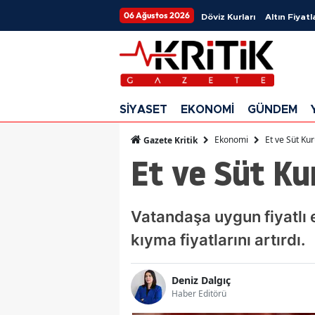
06 Ağustos 2026
Döviz Kurları
Altın Fiyatl
SİYASET
EKONOMİ
GÜNDEM
Ekonomi
Et ve Süt K
Gazete Kritik
Et ve Süt K
Vatandaşa uygun fiyatlı 
kıyma fiyatlarını artırdı.
Deniz Dalgıç
Haber Editörü