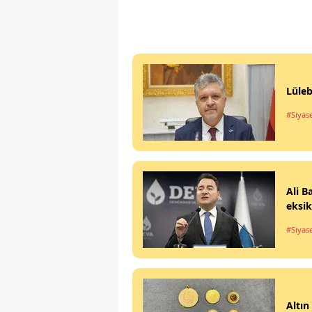
Lüleb
#Siyas
Ali B
eksik
#Siyas
Altın