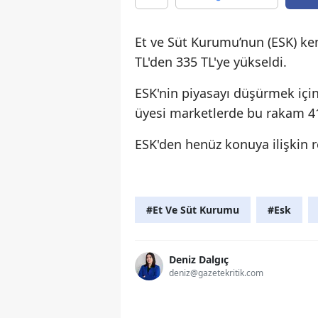
Et ve Süt Kurumu’nun (ESK) ke
TL'den 335 TL'ye yükseldi.
ESK'nin piyasayı düşürmek içi
üyesi marketlerde bu rakam 410
ESK'den henüz konuya ilişkin 
#Et Ve Süt Kurumu
#Esk
Deniz Dalgıç
deniz@gazetekritik.com