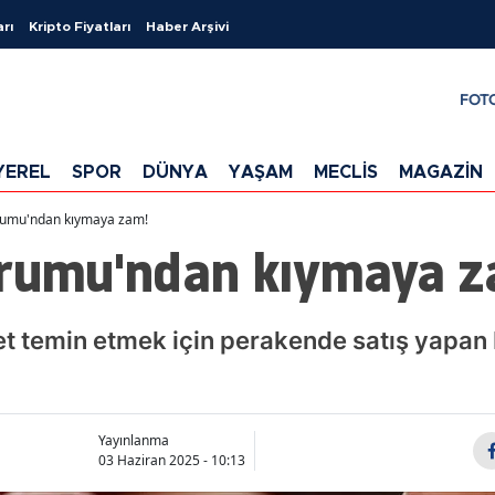
arı
Kripto Fiyatları
Haber Arşivi
FOT
YEREL
SPOR
DÜNYA
YAŞAM
MECLİS
MAGAZİN
urumu'ndan kıymaya zam!
urumu'ndan kıymaya z
et temin etmek için perakende satış yapan
Yayınlanma
03 Haziran 2025 - 10:13