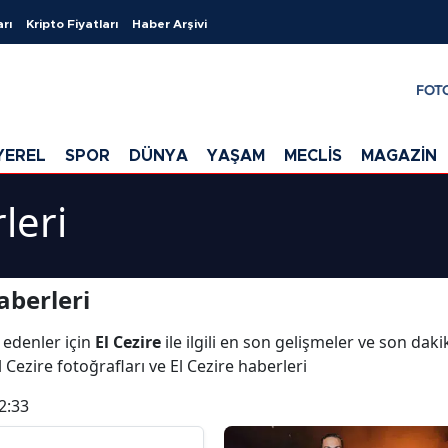
arı
Kripto Fiyatları
Haber Arşivi
FOT
YEREL
SPOR
DÜNYA
YAŞAM
MECLİS
MAGAZİN
leri
aberleri
 edenler için
El Cezire
ile ilgili en son gelişmeler ve son daki
l Cezire fotoğrafları ve El Cezire haberleri
2:33