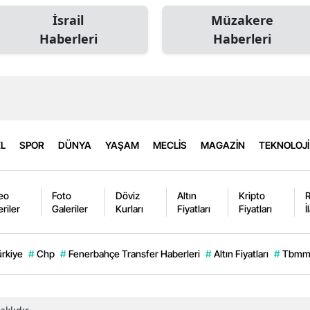
İsrail
Müzakere
Haberleri
Haberleri
L
SPOR
DÜNYA
YAŞAM
MECLİS
MAGAZİN
TEKNOLOJİ
eo
Foto
Döviz
Altın
Kripto
eriler
Galeriler
Kurları
Fiyatları
Fiyatları
İ
ürkiye
#
Chp
#
Fenerbahçe Transfer Haberleri
#
Altın Fiyatları
#
Tbm