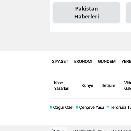
Pakistan
Haberleri
SİYASET
EKONOMİ
GÜNDEM
YERE
Köşe
Vid
Künye
İletişim
Yazarları
Gal
#
Özgür Özel
#
Çerçeve Yasa
#
Terörsüz T