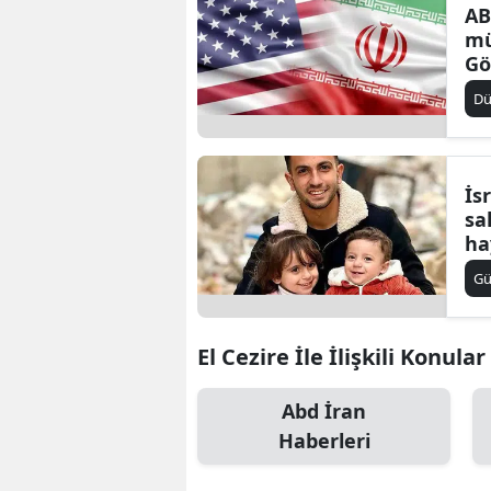
AB
mü
Gö
Ni
D
ya
sü
İs
sa
ha
Ce
G
te
El Cezire İle İlişkili Konular
Abd İran
Haberleri