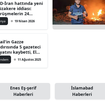
D-İran hattında yeni
zakere iddiası:
rüşmelerin 24
san’dan önce
ünya
19 Nisan 2026
pılabileceği öne
rüldü
rail'in Gazze
ldırısında 5 gazeteci
yatını kaybetti, El
zire'den uluslararası
ündem
11 Ağustos 2025
pki!
Enes Eş-şerif
İslamabad
Haberleri
Haberleri