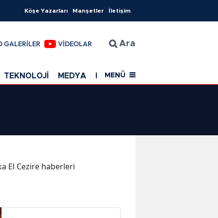
Köşe Yazarları
Manşetler
İletişim
O GALERİLER
VİDEOLAR
Ara
TEKNOLOJİ
MEDYA
EĞİTİM
SAĞLIK
Resmi Rekla
MENÜ
ka El Cezire haberleri