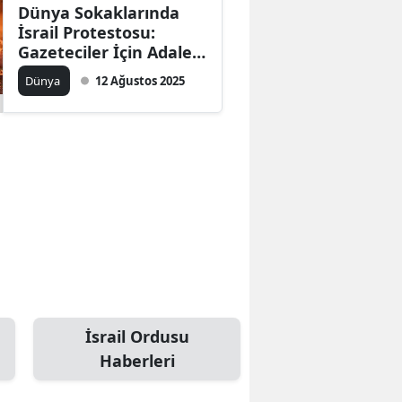
Dünya Sokaklarında
İsrail Protestosu:
Gazeteciler İçin Adalet
Çağrısı Yükseliyor
Dünya
12 Ağustos 2025
İsrail Ordusu
Haberleri