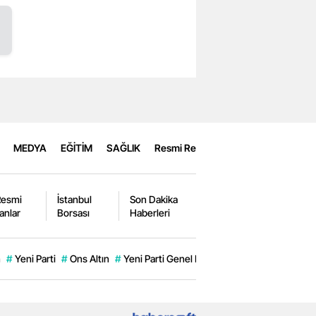
MEDYA
EĞİTİM
SAĞLIK
Resmi Reklamlar
Resmi
İstanbul
Son Dakika
lanlar
Borsası
Haberleri
m
#
Yeni Parti
#
Ons Altın
#
Yeni Parti Genel Başkanı